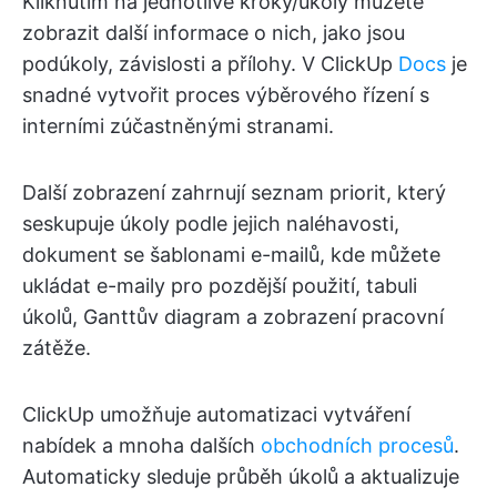
Kliknutím na jednotlivé kroky/úkoly můžete
zobrazit další informace o nich, jako jsou
podúkoly, závislosti a přílohy. V ClickUp
Docs
je
snadné vytvořit proces výběrového řízení s
interními zúčastněnými stranami.
Další zobrazení zahrnují seznam priorit, který
seskupuje úkoly podle jejich naléhavosti,
dokument se šablonami e-mailů, kde můžete
ukládat e-maily pro pozdější použití, tabuli
úkolů, Ganttův diagram a zobrazení pracovní
zátěže.
ClickUp umožňuje automatizaci vytváření
nabídek a mnoha dalších
obchodních procesů
.
Automaticky sleduje průběh úkolů a aktualizuje