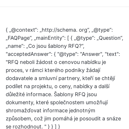
{ „@context“: „http://schema. org“, „@type“:
„FAQPage“, „mainEntity“: [ { „@type“: „Question“,
„name“: „Co jsou šablony RFQ?“,
"acceptedAnswer": { "@type": "Answer", "text":
"RFQ neboli žádost o cenovou nabídku je
proces, v rámci kterého podniky žádají
dodavatele a smluvní partnery, kteří se chtějí
podílet na projektu, o ceny, nabídky a další
důležité informace. Šablony RFQ jsou
dokumenty, které společnostem umožňují
shromažďovat informace jednotným
způsobem, což jim pomáhá je posoudit a snáze
se rozhodnout. " } } ] }