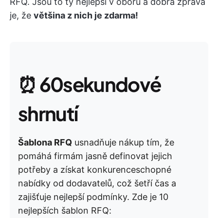
RFQ. Jsou to ty nejlepší v oboru a dobrá zpráva
je, že
většina z nich je zdarma!
⏰
60sekundové
shrnutí
Šablona RFQ
usnadňuje nákup tím, že
pomáhá firmám jasně definovat jejich
potřeby a získat konkurenceschopné
nabídky od dodavatelů, což šetří čas a
zajišťuje nejlepší podmínky. Zde je 10
nejlepších šablon RFQ: