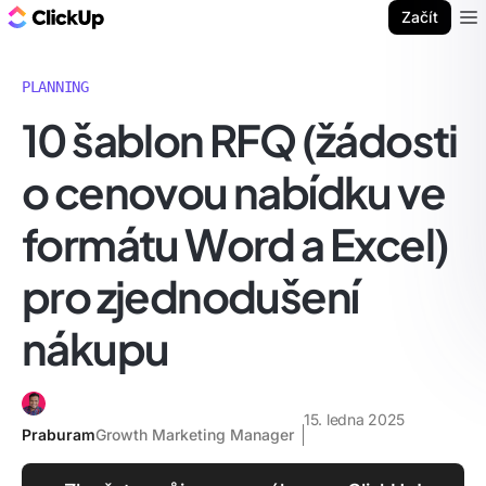
ClickUp blog
Začít
Ope
PLANNING
10 šablon RFQ (žádosti
o cenovou nabídku ve
formátu Word a Excel)
pro zjednodušení
nákupu
15. ledna 2025
Praburam
Growth Marketing Manager