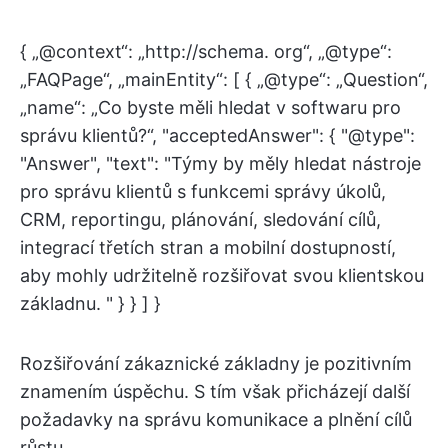
{ „@context“: „http://schema. org“, „@type“:
„FAQPage“, „mainEntity“: [ { „@type“: „Question“,
„name“: „Co byste měli hledat v softwaru pro
správu klientů?“, "acceptedAnswer": { "@type":
"Answer", "text": "Týmy by měly hledat nástroje
pro správu klientů s funkcemi správy úkolů,
CRM, reportingu, plánování, sledování cílů,
integrací třetích stran a mobilní dostupností,
aby mohly udržitelně rozšiřovat svou klientskou
základnu. " } } ] }
Rozšiřování zákaznické základny je pozitivním
znamením úspěchu. S tím však přicházejí další
požadavky na správu komunikace a plnění cílů
růstu.