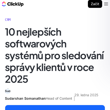
ClickUp blog
Začít
Ope
CRM
10 nejlepších
softwarových
systémů pro sledování
správy klientů v roce
2025
29. ledna 2025
Sudarshan Somanathan
Head of Content