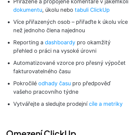
Přiřazené a propojené komentáře v jakémkoli
dokumentu
, úkolu nebo
tabuli
ClickUp
Více přiřazených osob – přiřaďte k úkolu více
než jednoho člena najednou
Reporting a
dashboardy
pro okamžitý
přehled o práci na vysoké úrovni
Automatizované vzorce pro přesný výpočet
fakturovatelného času
Pokročilé
odhady času
pro předpověď
vašeho pracovního týdne
Vytvářejte a sledujte prodejní
cíle a metriky
Omezení ClickUp