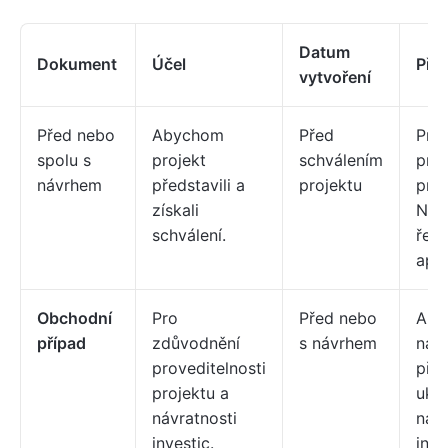
Datum
Dokument
Účel
Pří
vytvoření
Před nebo
Abychom
Před
Pro
spolu s
projekt
schválením
proc
návrhem
představili a
projektu
prod
získali
Nav
schválení.
řeše
apli
Obchodní
Pro
Před nebo
Ana
případ
zdůvodnění
s návrhem
nák
proveditelnosti
přín
projektu a
uka
návratnosti
náv
investic.
inve