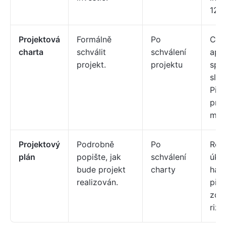
120 
Projektová
Formálně
Po
Cíle
charta
schválit
schválení
apli
projekt.
projektu
sprá
sled
Přid
pro
mana
Projektový
Podrobně
Po
Roz
plán
popište, jak
schválení
úkol
bude projekt
charty
har
realizován.
přid
zdro
rizik