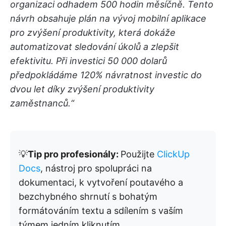
organizaci odhadem 500 hodin měsíčně. Tento
návrh obsahuje plán na vývoj mobilní aplikace
pro zvýšení produktivity, která dokáže
automatizovat sledování úkolů a zlepšit
efektivitu. Při investici 50 000 dolarů
předpokládáme 120% návratnost investic do
dvou let díky zvýšení produktivity
zaměstnanců.“
💡
Tip pro profesionály:
Použijte
ClickUp
Docs
, nástroj pro spolupráci na
dokumentaci, k vytvoření poutavého a
bezchybného shrnutí s bohatým
formátováním textu a sdílením s vaším
týmem jedním kliknutím.