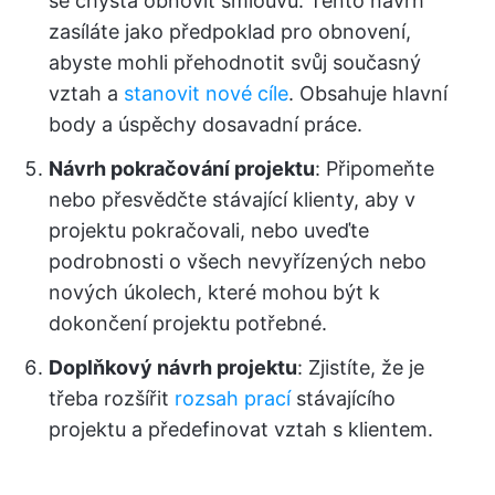
se chystá obnovit smlouvu. Tento návrh
zasíláte jako předpoklad pro obnovení,
abyste mohli přehodnotit svůj současný
vztah a
stanovit nové cíle
. Obsahuje hlavní
body a úspěchy dosavadní práce.
Návrh pokračování projektu
: Připomeňte
nebo přesvědčte stávající klienty, aby v
projektu pokračovali, nebo uveďte
podrobnosti o všech nevyřízených nebo
nových úkolech, které mohou být k
dokončení projektu potřebné.
Doplňkový návrh projektu
: Zjistíte, že je
třeba rozšířit
rozsah prací
stávajícího
projektu a předefinovat vztah s klientem.