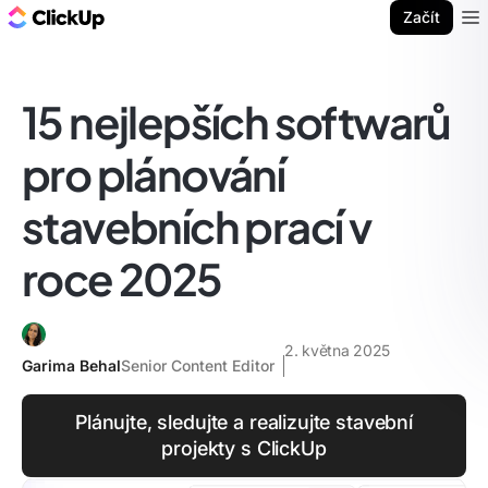
ClickUp blog
Začít
Ope
15 nejlepších softwarů
pro plánování
stavebních prací v
roce 2025
2. května 2025
Garima Behal
Senior Content Editor
Plánujte, sledujte a realizujte stavební
projekty s ClickUp