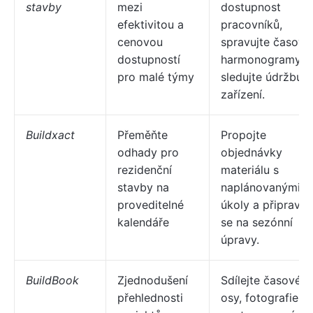
stavby
mezi
dostupnost
efektivitou a
pracovníků,
cenovou
spravujte časové
dostupností
harmonogramy a
pro malé týmy
sledujte údržbu
zařízení.
Buildxact
Přeměňte
Propojte
odhady pro
objednávky
rezidenční
materiálu s
stavby na
naplánovanými
proveditelné
úkoly a připravte
kalendáře
se na sezónní
úpravy.
BuildBook
Zjednodušení
Sdílejte časové
přehlednosti
osy, fotografie