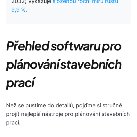
2032) vykazuje
složenou roční míru růstu
9,9 %.
Přehled softwaru pro
plánování stavebních
prací
Než se pustíme do detailů, pojďme si stručně
projít nejlepší nástroje pro plánování stavebních
prací.