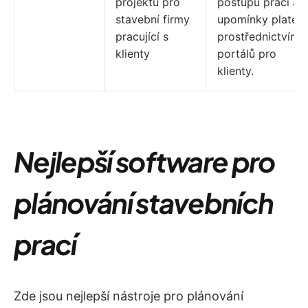
projektů pro
postupu prací a
stavební firmy
upomínky plateb
pracující s
prostřednictvím
klienty
portálů pro
klienty.
Nejlepší software pro
plánování stavebních
prací
Zde jsou nejlepší nástroje pro plánování