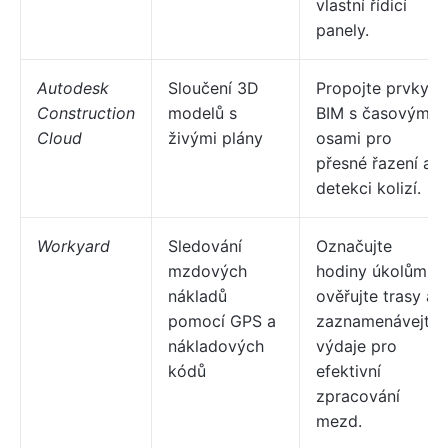
vlastní řídicí
panely.
Autodesk
Sloučení 3D
Propojte prvky
Construction
modelů s
BIM s časovými
Cloud
živými plány
osami pro
přesné řazení a
detekci kolizí.
Workyard
Sledování
Označujte
mzdových
hodiny úkolům,
nákladů
ověřujte trasy a
pomocí GPS a
zaznamenávejte
nákladových
výdaje pro
kódů
efektivní
zpracování
mezd.