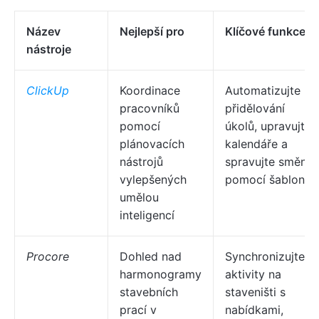
Název
Nejlepší pro
Klíčové funkce
nástroje
ClickUp
Koordinace
Automatizujte
pracovníků
přidělování
pomocí
úkolů, upravujte
plánovacích
kalendáře a
nástrojů
spravujte směny
vylepšených
pomocí šablon.
umělou
inteligencí
Procore
Dohled nad
Synchronizujte
harmonogramy
aktivity na
stavebních
staveništi s
prací v
nabídkami,