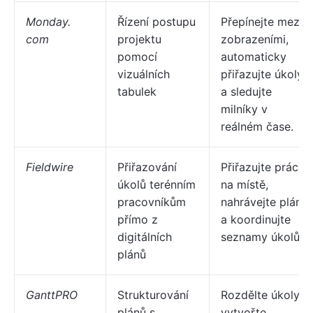
Monday.
Řízení postupu
Přepínejte mezi
com
projektu
zobrazeními,
pomocí
automaticky
vizuálních
přiřazujte úkoly
tabulek
a sledujte
milníky v
reálném čase.
Fieldwire
Přiřazování
Přiřazujte práci
úkolů terénním
na místě,
pracovníkům
nahrávejte plány
přímo z
a koordinujte
digitálních
seznamy úkolů.
plánů
GanttPRO
Strukturování
Rozdělte úkoly,
plánů s
vytvořte