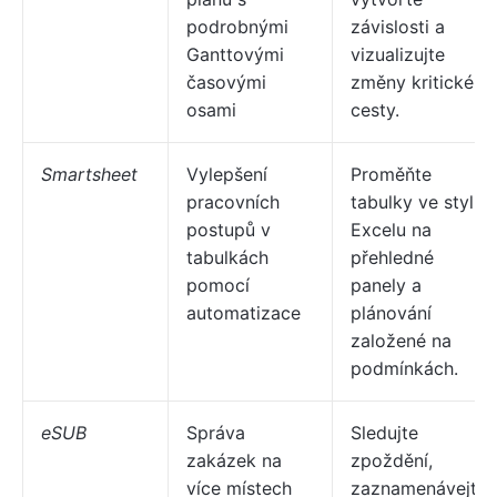
podrobnými
závislosti a
Ganttovými
vizualizujte
časovými
změny kritické
osami
cesty.
Smartsheet
Vylepšení
Proměňte
pracovních
tabulky ve stylu
postupů v
Excelu na
tabulkách
přehledné
pomocí
panely a
automatizace
plánování
založené na
podmínkách.
eSUB
Správa
Sledujte
zakázek na
zpoždění,
více místech
zaznamenávejte