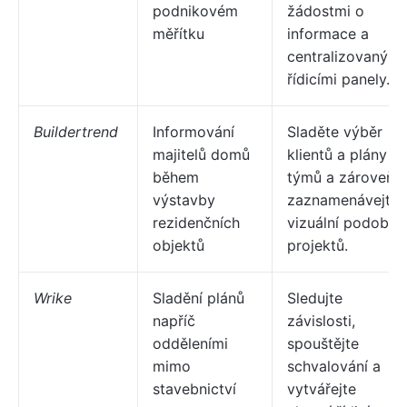
podnikovém
žádostmi o
měřítku
informace a
centralizovanými
řídicími panely.
Buildertrend
Informování
Sladěte výběr
majitelů domů
klientů a plány
během
týmů a zároveň
výstavby
zaznamenávejte
rezidenčních
vizuální podoby
objektů
projektů.
Wrike
Sladění plánů
Sledujte
napříč
závislosti,
odděleními
spouštějte
mimo
schvalování a
stavebnictví
vytvářejte