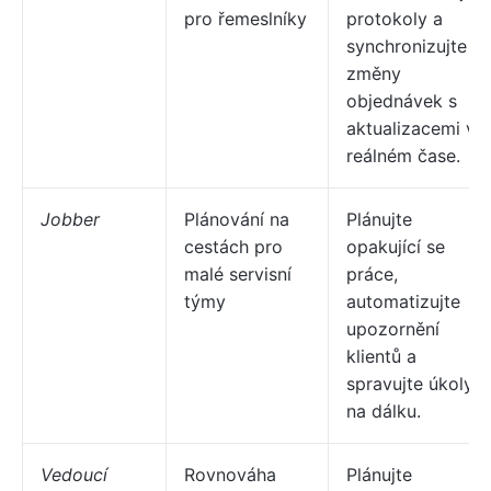
pro řemeslníky
protokoly a
synchronizujte
změny
objednávek s
aktualizacemi v
reálném čase.
Jobber
Plánování na
Plánujte
cestách pro
opakující se
malé servisní
práce,
týmy
automatizujte
upozornění
klientů a
spravujte úkoly
na dálku.
Vedoucí
Rovnováha
Plánujte