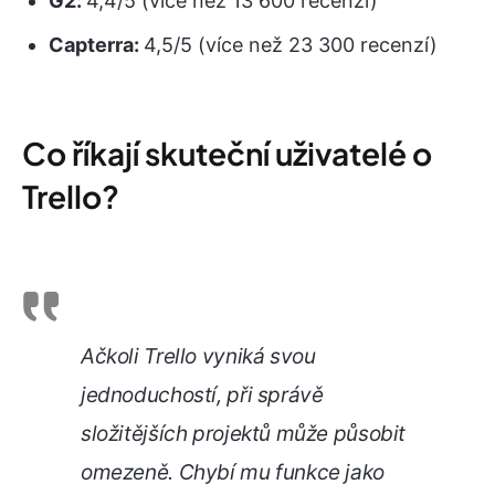
G2:
4,4/5 (více než 13 600 recenzí)
Capterra:
4,5/5 (více než 23 300 recenzí)
Co říkají skuteční uživatelé o
Trello?
Ačkoli Trello vyniká svou
jednoduchostí, při správě
složitějších projektů může působit
omezeně. Chybí mu funkce jako