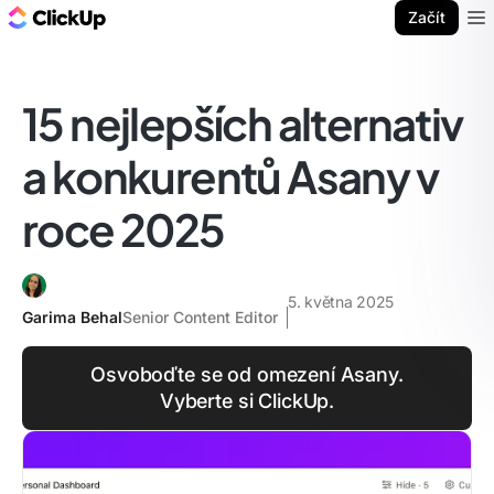
ClickUp blog
Začít
Ope
15 nejlepších alternativ
a konkurentů Asany v
roce 2025
5. května 2025
Garima Behal
Senior Content Editor
Osvoboďte se od omezení Asany.
Vyberte si ClickUp.