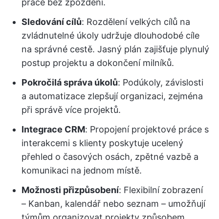
práce bez zpoždění.
Sledování cílů
: Rozdělení velkých cílů na
zvládnutelné úkoly udržuje dlouhodobé cíle
na správné cestě. Jasný plán zajišťuje plynulý
postup projektu a dokončení milníků.
Pokročilá správa úkolů
: Podúkoly, závislosti
a automatizace zlepšují organizaci, zejména
při správě více projektů.
Integrace CRM
: Propojení projektové práce s
interakcemi s klienty poskytuje ucelený
přehled o časových osách, zpětné vazbě a
komunikaci na jednom místě.
Možnosti přizpůsobení
: Flexibilní zobrazení
– Kanban, kalendář nebo seznam – umožňují
týmům organizovat projekty způsobem,