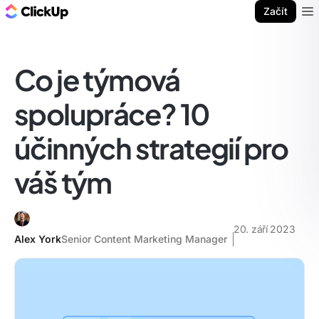
ClickUp blog
Začít
Ope
Co je týmová
spolupráce? 10
účinných strategií pro
váš tým
20. září 2023
Alex York
Senior Content Marketing Manager