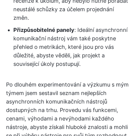
recenze k úkolům, aby nebylo nutné pořádat
neustálé schůzky za účelem projednání
změn.
Přizpůsobitelné panely
: Ideální asynchronní
komunikační nástroj vám také poskytne
přehled o metrikách, které jsou pro vás
důležité, abyste věděli, jak projekt a
související úkoly postupují.
Po dlouhém experimentování a výzkumu s mým
týmem jsem sestavil seznam nejlepších
asynchronních komunikačních nástrojů
dostupných na trhu. Provedu vás funkcemi,
cenami, výhodami a nevýhodami každého
nástroje, abyste získali hluboké znalosti a mohli
se při výběru nástroje pro svůj tým rozhodnout