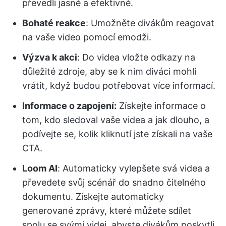
převedli jasně a efektivně.
Bohaté reakce
: Umožněte divákům reagovat
na vaše video pomocí emodži.
Výzva k akci
: Do videa vložte odkazy na
důležité zdroje, aby se k nim diváci mohli
vrátit, když budou potřebovat více informací.
Informace o zapojení:
Získejte informace o
tom, kdo sledoval vaše videa a jak dlouho, a
podívejte se, kolik kliknutí jste získali na vaše
CTA.
Loom AI
: Automaticky vylepšete svá videa a
převedete svůj scénář do snadno čitelného
dokumentu. Získejte automaticky
generované zprávy, které můžete sdílet
spolu se svými videi, abyste divákům poskytli