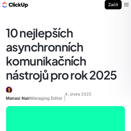
ClickUp blog
Začít
Ope
10 nejlepších
asynchronních
komunikačních
nástrojů pro rok 2025
4. února 2025
Manasi Nair
Managing Editor