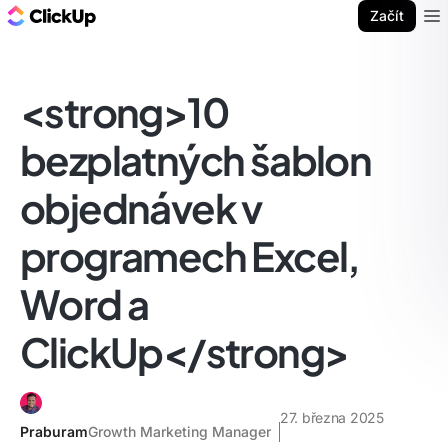
ClickUp blog
Začít
Ope
<strong>10
bezplatných šablon
objednávek v
programech Excel,
Word a
ClickUp</strong>
27. března 2025
Praburam
Growth Marketing Manager