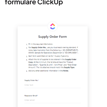
formuláře ClickUp