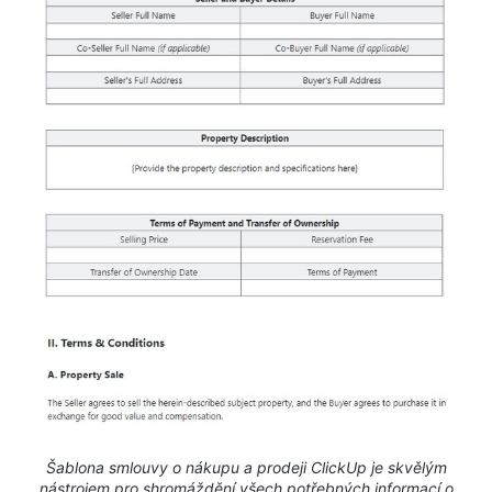
Šablona smlouvy o nákupu a prodeji ClickUp je skvělým
nástrojem pro shromáždění všech potřebných informací o