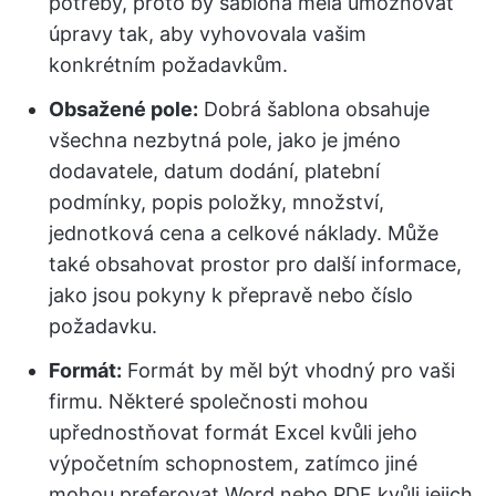
potřeby, proto by šablona měla umožňovat
úpravy tak, aby vyhovovala vašim
konkrétním požadavkům.
Obsažené pole:
Dobrá šablona obsahuje
všechna nezbytná pole, jako je jméno
dodavatele, datum dodání, platební
podmínky, popis položky, množství,
jednotková cena a celkové náklady. Může
také obsahovat prostor pro další informace,
jako jsou pokyny k přepravě nebo číslo
požadavku.
Formát:
Formát by měl být vhodný pro vaši
firmu. Některé společnosti mohou
upřednostňovat formát Excel kvůli jeho
výpočetním schopnostem, zatímco jiné
mohou preferovat Word nebo PDF kvůli jejich