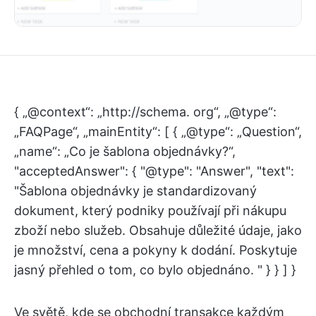
{ „@context“: „http://schema. org“, „@type“:
„FAQPage“, „mainEntity“: [ { „@type“: „Question“,
„name“: „Co je šablona objednávky?“,
"acceptedAnswer": { "@type": "Answer", "text":
"Šablona objednávky je standardizovaný
dokument, který podniky používají při nákupu
zboží nebo služeb. Obsahuje důležité údaje, jako
je množství, cena a pokyny k dodání. Poskytuje
jasný přehled o tom, co bylo objednáno. " } } ] }
Ve světě, kde se obchodní transakce každým