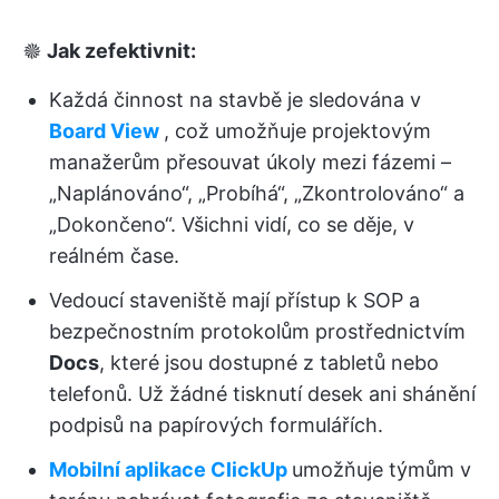
🟔
Jak zefektivnit:
Každá činnost na stavbě je sledována v
Board View
, což umožňuje projektovým
manažerům přesouvat úkoly mezi fázemi –
„Naplánováno“, „Probíhá“, „Zkontrolováno“ a
„Dokončeno“. Všichni vidí, co se děje, v
reálném čase.
Vedoucí staveniště mají přístup k SOP a
bezpečnostním protokolům prostřednictvím
Docs
, které jsou dostupné z tabletů nebo
telefonů. Už žádné tisknutí desek ani shánění
podpisů na papírových formulářích.
Mobilní aplikace ClickUp
umožňuje týmům v