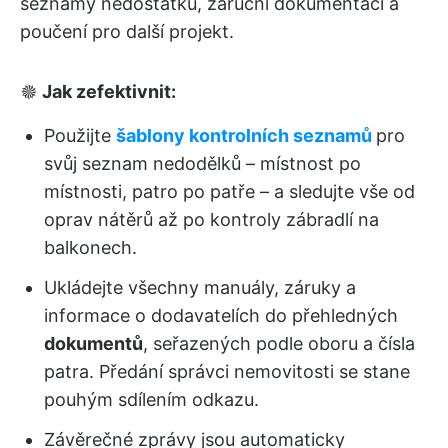
seznamy nedostatků, záruční dokumentaci a
poučení pro další projekt.
🟔
Jak zefektivnit:
Použijte
šablony kontrolních seznamů
pro
svůj seznam nedodělků – místnost po
místnosti, patro po patře – a sledujte vše od
oprav nátěrů až po kontroly zábradlí na
balkonech.
Ukládejte všechny manuály, záruky a
informace o dodavatelích do přehledných
dokumentů
, seřazených podle oboru a čísla
patra. Předání správci nemovitosti se stane
pouhým sdílením odkazu.
Závěrečné zprávy jsou automaticky