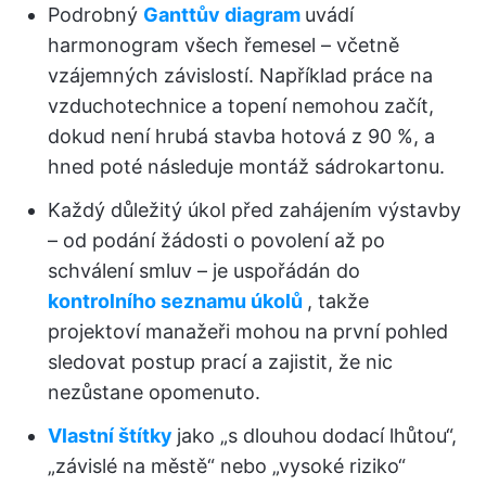
Podrobný
Ganttův diagram
uvádí
harmonogram všech řemesel – včetně
vzájemných závislostí. Například práce na
vzduchotechnice a topení nemohou začít,
dokud není hrubá stavba hotová z 90 %, a
hned poté následuje montáž sádrokartonu.
Každý důležitý úkol před zahájením výstavby
– od podání žádosti o povolení až po
schválení smluv – je uspořádán do
kontrolního seznamu úkolů
, takže
projektoví manažeři mohou na první pohled
sledovat postup prací a zajistit, že nic
nezůstane opomenuto.
Vlastní štítky
jako „s dlouhou dodací lhůtou“,
„závislé na městě“ nebo „vysoké riziko“