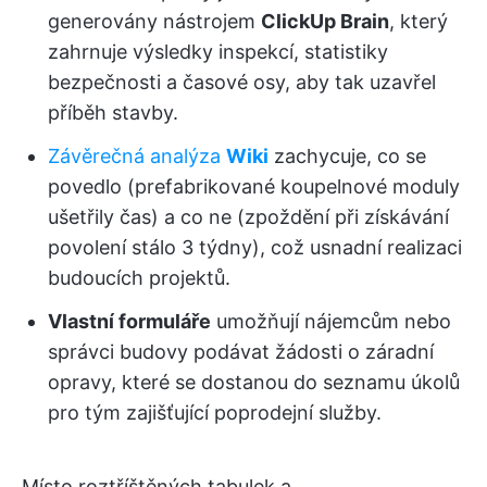
generovány nástrojem
ClickUp Brain
, který
zahrnuje výsledky inspekcí, statistiky
bezpečnosti a časové osy, aby tak uzavřel
příběh stavby.
Závěrečná analýza
Wiki
zachycuje, co se
povedlo (prefabrikované koupelnové moduly
ušetřily čas) a co ne (zpoždění při získávání
povolení stálo 3 týdny), což usnadní realizaci
budoucích projektů.
Vlastní formuláře
umožňují nájemcům nebo
správci budovy podávat žádosti o záradní
opravy, které se dostanou do seznamu úkolů
pro tým zajišťující poprodejní služby.
Místo roztříštěných tabulek a