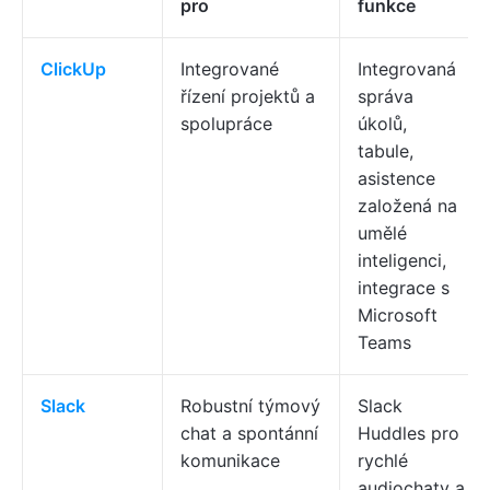
pro
funkce
ClickUp
Integrované
Integrovaná
řízení projektů a
správa
spolupráce
úkolů,
tabule,
asistence
založená na
umělé
inteligenci,
integrace s
Microsoft
Teams
Slack
Robustní týmový
Slack
chat a spontánní
Huddles pro
komunikace
rychlé
audiochaty a