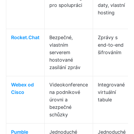
pro spolupráci
daty, vlastní
hosting
Rocket.Chat
Bezpečné,
Zprávy s
vlastním
end-to-end
serverem
šifrováním
hostované
zasílání zpráv
Webex od
Videokonference
Integrované
Cisco
na podnikové
virtuální
úrovni a
tabule
bezpečné
schůzky
Pumble
Jednoduché
Jednoduché