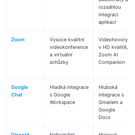
rozsáhlou
integraci
aplikací
Zoom
Vysoce kvalitní
Videohovory
videokonference
v HD kvalitě,
a virtuální
Zoom AI
schůzky
Companion
Google
Hladká integrace
Hluboká
Chat
s Google
integrace s
Workspace
Gmailem a
Google
Docs
Discord
Neformální
Hlasové