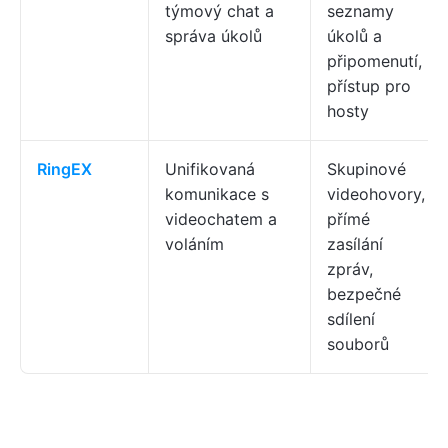
týmový chat a
seznamy
správa úkolů
úkolů a
připomenutí,
přístup pro
hosty
RingEX
Unifikovaná
Skupinové
komunikace s
videohovory,
videochatem a
přímé
voláním
zasílání
zpráv,
bezpečné
sdílení
souborů