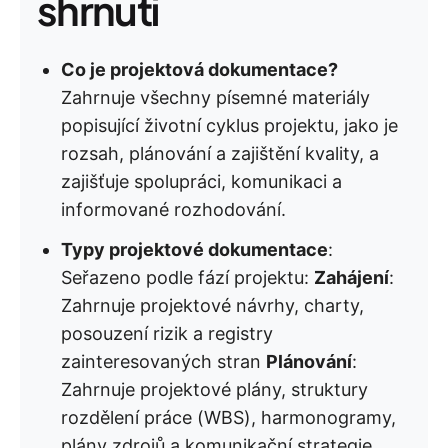
shrnutí
Co je projektová dokumentace?
Zahrnuje všechny písemné materiály
popisující životní cyklus projektu, jako je
rozsah, plánování a zajištění kvality, a
zajišťuje spolupráci, komunikaci a
informované rozhodování.
Typy projektové dokumentace
:
Seřazeno podle fází projektu:
Zahájení
:
Zahrnuje projektové návrhy, charty,
posouzení rizik a registry
zainteresovaných stran
Plánování
:
Zahrnuje projektové plány, struktury
rozdělení práce (WBS), harmonogramy,
plány zdrojů a komunikační strategie