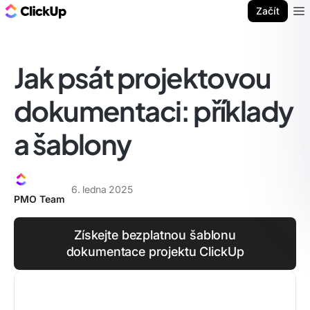
ClickUp blog
Začít
Ope
Jak psát projektovou
dokumentaci: příklady
a šablony
6. ledna 2025
PMO Team
Získejte bezplatnou šablonu
dokumentace projektu ClickUp