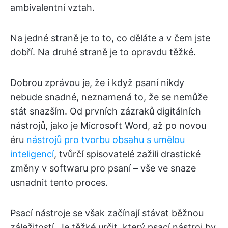
ambivalentní vztah.
Na jedné straně je to to, co děláte a v čem jste
dobří. Na druhé straně je to opravdu těžké.
Dobrou zprávou je, že i když psaní nikdy
nebude snadné, neznamená to, že se nemůže
stát snazším. Od prvních zázraků digitálních
nástrojů, jako je Microsoft Word, až po novou
éru
nástrojů pro tvorbu obsahu s umělou
inteligencí
, tvůrčí spisovatelé zažili drastické
změny v softwaru pro psaní – vše ve snaze
usnadnit tento proces.
Psací nástroje se však začínají stávat běžnou
záležitostí. Je těžké určit, který psací nástroj by