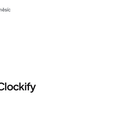
 měsíc
 Clockify