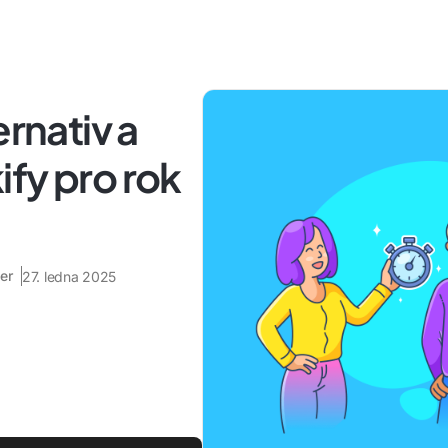
ernativ a
fy pro rok
er
27. ledna 2025