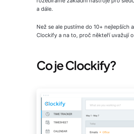
rozebíráme základní nástroje pro sled
a dále.
Než se ale pustíme do 10+ nejlepších al
Clockify a na to, proč někteří uvažují 
Co je Clockify?