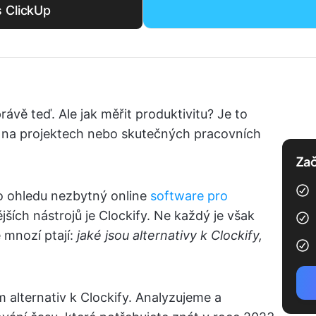
s ClickUp
ávě teď. Ale jak měřit produktivitu? Je to
 na projektech nebo skutečných pracovních
Zač
o ohledu nezbytný online
software pro
ších nástrojů je Clockify. Ne každý je však
 mnozí ptají:
jaké jsou alternativy k Clockify,
am alternativ k Clockify. Analyzujeme a