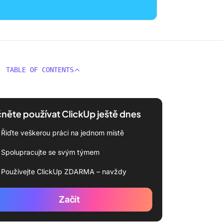
TABLE OF CONTENTS
něte používat ClickUp ještě dnes
Řiďte veškerou práci na jednom místě
Spolupracujte se svým týmem
Používejte ClickUp ZDARMA – navždy
Začít