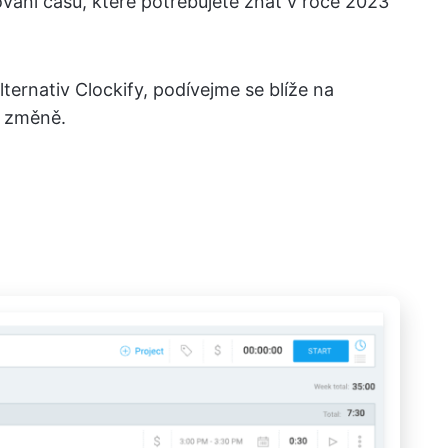
ování času, které potřebujete znát v roce 2023
ternativ Clockify, podívejme se blíže na
o změně.