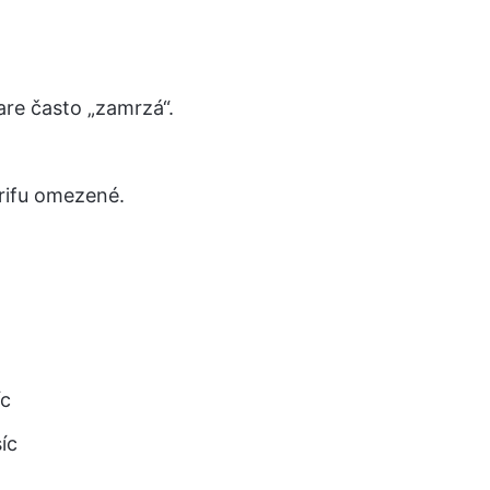
ware často „zamrzá“.
rifu omezené.
íc
íc