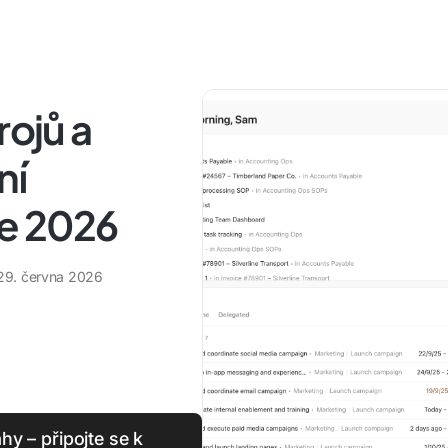
rojů a
ní
ce 2026
29. června 2026
y – připojte se k