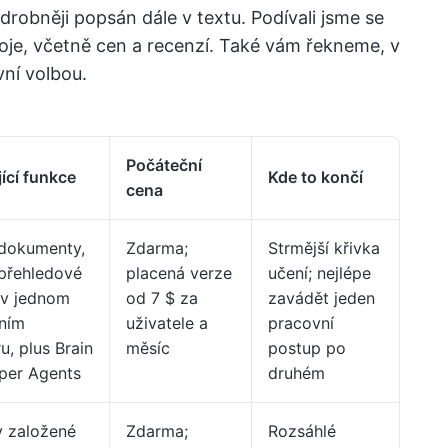
robněji popsán dále v textu. Podívali jsme se
roje, včetně cen a recenzí. Také vám řekneme, v
vní volbou.
Počáteční
ící funkce
Kde to končí
cena
 dokumenty,
Zdarma;
Strmější křivka
 přehledové
placená verze
učení; nejlépe
 v jednom
od 7 $ za
zavádět jeden
ním
uživatele a
pracovní
u, plus Brain
měsíc
postup po
uper Agents
druhém
y založené
Zdarma;
Rozsáhlé