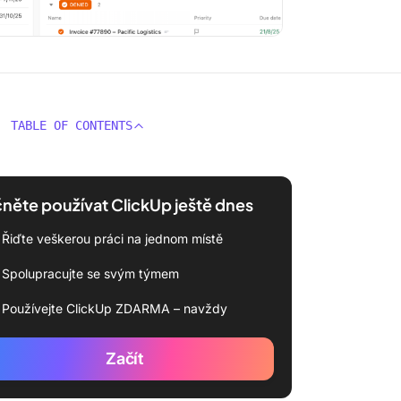
TABLE OF CONTENTS
něte používat ClickUp ještě dnes
Řiďte veškerou práci na jednom místě
Spolupracujte se svým týmem
Používejte ClickUp ZDARMA – navždy
Začít