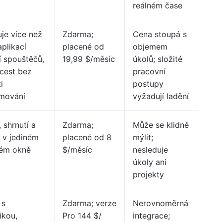
reálném čase
je více než
Zdarma;
Cena stoupá s
plikací
placené od
objemem
 spouštěčů,
19,99 $/měsíc
úkolů; složité
a cest bez
pracovní
i
postupy
mování
vyžadují ladění
 shrnutí a
Zdarma;
Může se klidně
 v jediném
placené od 8
mýlit;
ém okně
$/měsíc
nesleduje
úkoly ani
projekty
 s
Zdarma; verze
Nerovnoměrná
ikou,
Pro 144 $/
integrace;