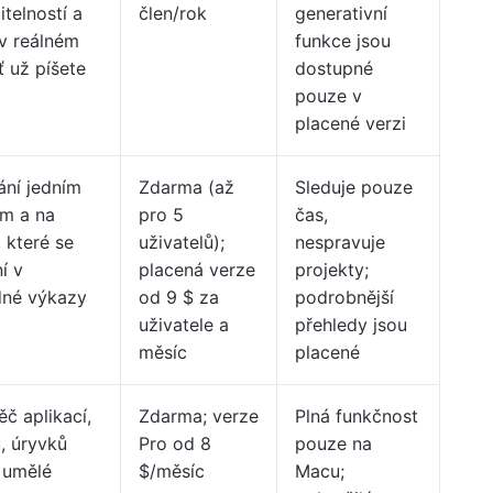
telností a
člen/rok
generativní
v reálném
funkce jsou
ť už píšete
dostupné
pouze v
placené verzi
ání jedním
Zdarma (až
Sleduje pouze
ím a na
pro 5
čas,
 které se
uživatelů);
nespravuje
í v
placená verze
projekty;
dné výkazy
od 9 $ za
podrobnější
uživatele a
přehledy jsou
měsíc
placené
č aplikací,
Zdarma; verze
Plná funkčnost
, úryvků
Pro od 8
pouze na
 umělé
$/měsíc
Macu;