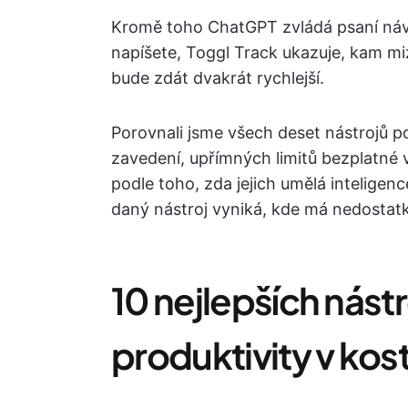
Kromě toho ChatGPT zvládá psaní návr
napíšete, Toggl Track ukazuje, kam miz
bude zdát dvakrát rychlejší.
Porovnali jsme všech deset nástrojů po
zavedení, upřímných limitů bezplatné v
podle toho, zda jejich umělá inteligen
daný nástroj vyniká, kde má nedostat
10 nejlepších nást
produktivity v kos