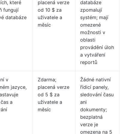
ích, které
placená verze
databáze
 fungují
od 10 $ za
zpomalují
ivé databáze
uživatele a
systém; mají
měsíc
omezené
možnosti v
oblasti
provádění úloh
a vytváření
reportů
ní v
Zdarma;
Žádné nativní
eném jazyce,
placená verze
řídicí panely,
astavuje
od 5 $ za
sledování času
 čas a
uživatele a
ani
ání
měsíc
dokumenty;
bezplatná
verze je
omezena na 5