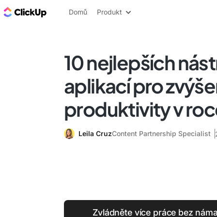
ClickUp blog
Domů
Produkt
10 nejlepších nást
aplikací pro zvýše
produktivity v ro
Leila Cruz
Content Partnership Specialist
Zvládněte více práce bez námah