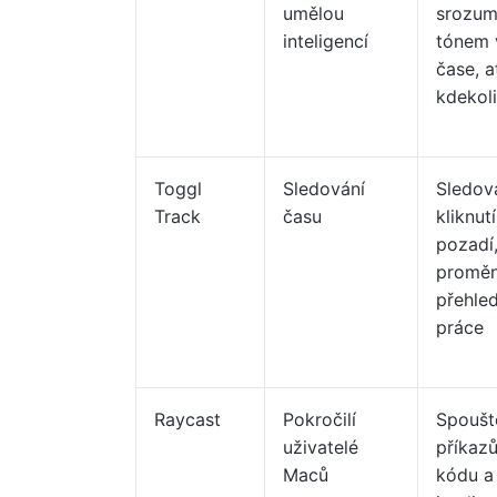
umělou
srozumi
inteligencí
tónem 
čase, a
kdekoli
Toggl
Sledování
Sledov
Track
času
kliknut
pozadí,
proměn
přehle
práce
Raycast
Pokročilí
Spouště
uživatelé
příkazů
Maců
kódu a