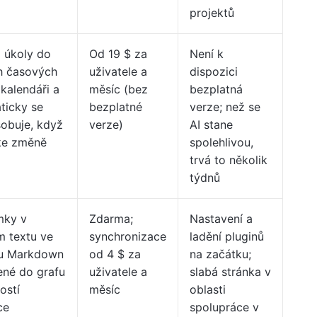
projektů
 úkoly do
Od 19 $ za
Není k
h časových
uživatele a
dispozici
 kalendáři a
měsíc (bez
bezplatná
ticky se
bezplatné
verze; než se
sobuje, když
verze)
AI stane
ke změně
spolehlivou,
trvá to několik
týdnů
mky v
Zdarma;
Nastavení a
m textu ve
synchronizace
ladění pluginů
u Markdown
od 4 $ za
na začátku;
ené do grafu
uživatele a
slabá stránka v
ostí
měsíc
oblasti
ce
spolupráce v