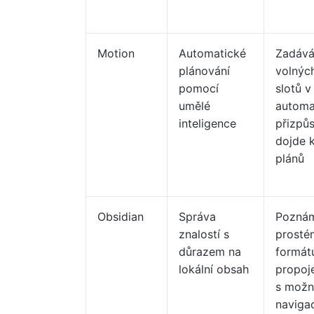
Motion
Automatické
Zadává
plánování
volnýc
pomocí
slotů v
umělé
automa
inteligence
přizpů
dojde 
plánů
Obsidian
Správa
Pozná
znalostí s
prosté
důrazem na
formát
lokální obsah
propoj
s možn
naviga