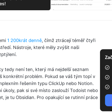
es!
cemi
1 200krát denně
, čímž ztrácejí téměř čtyři
ředí. Nástroje, které měly zvýšit naši
zptýlení.
Zač
ity tedy není ten, který má nejdelší seznam
váš konkrétní problém. Pokud se váš tým topí v
mplexním řešením typu ClickUp nebo Notion.
 úkoly, pak si své místo zaslouží Todoist nebo
, je tu Obsidian. Pro opakující se rutinní práce