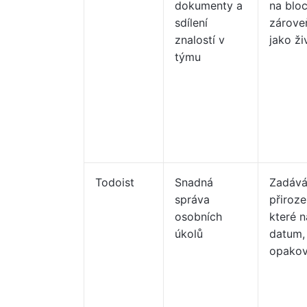
dokumenty a
na bloc
sdílení
zároveň
znalostí v
jako ž
týmu
Todoist
Snadná
Zadává
správa
přiroz
osobních
které n
úkolů
datum,
opakov