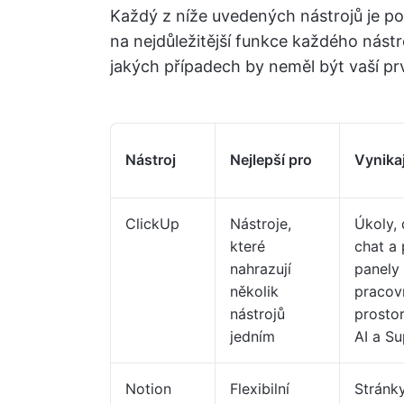
Každý z níže uvedených nástrojů je pod
na nejdůležitější funkce každého nást
jakých případech by neměl být vaší pr
Nástroj
Nejlepší pro
Vynikaj
ClickUp
Nástroje,
Úkoly,
které
chat a
nahrazují
panely
několik
pracov
nástrojů
prostor
jedním
AI a S
Notion
Flexibilní
Stránk