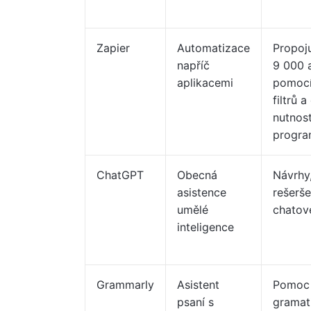
Zapier
Automatizace
Propoju
napříč
9 000 a
aplikacemi
pomocí
filtrů 
nutnost
progra
ChatGPT
Obecná
Návrhy,
asistence
rešerše
umělé
chatov
inteligence
Grammarly
Asistent
Pomoc
psaní s
gramat