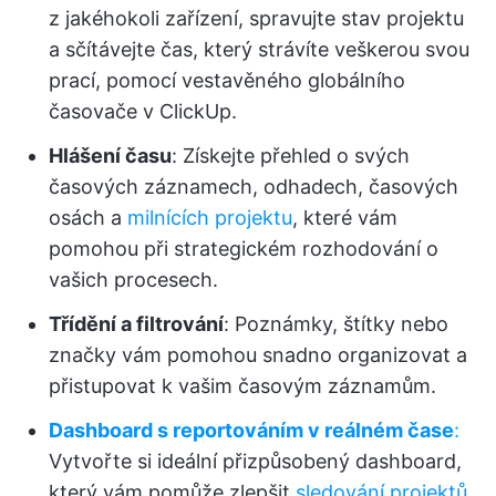
z jakéhokoli zařízení, spravujte stav projektu
a sčítávejte čas, který strávíte veškerou svou
prací, pomocí vestavěného globálního
časovače v ClickUp.
Hlášení času
: Získejte přehled o svých
časových záznamech, odhadech, časových
osách a
milnících projektu
, které vám
pomohou při strategickém rozhodování o
vašich procesech.
Třídění a filtrování
: Poznámky, štítky nebo
značky vám pomohou snadno organizovat a
přistupovat k vašim časovým záznamům.
Dashboard s reportováním v reálném čase
:
Vytvořte si ideální přizpůsobený dashboard,
který vám pomůže zlepšit
sledování projektů