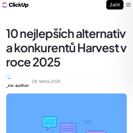
ClickUp blog
Začít
Ope
10 nejlepších alternativ
a konkurentů Harvest v
roce 2025
_
29. ledna 2025
_no-author