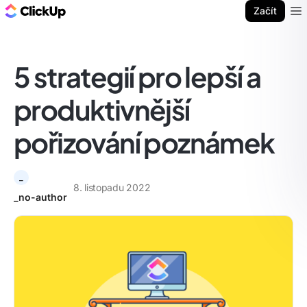
ClickUp blog
Začít
Ope
5 strategií pro lepší a
produktivnější
pořizování poznámek
_
8. listopadu 2022
_no-author