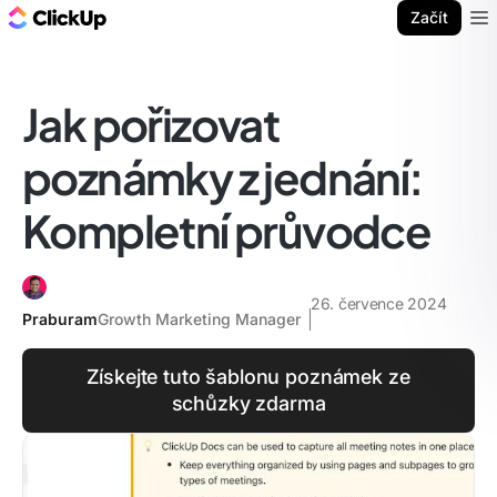
ClickUp blog
Začít
Ope
Jak pořizovat
poznámky z jednání:
Kompletní průvodce
26. července 2024
Praburam
Growth Marketing Manager
Získejte tuto šablonu poznámek ze
schůzky zdarma