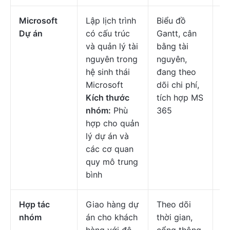
Microsoft
Lập lịch trình
Biểu đồ
Mi
Dự án
có cấu trúc
Gantt, cân
đầ
và quản lý tài
bằng tài
$1
nguyên trong
nguyên,
c
hệ sinh thái
đang theo
n
Microsoft
dõi chi phí,
Kích thước
tích hợp MS
nhóm:
Phù
365
hợp cho quản
lý dự án và
các cơ quan
quy mô trung
bình
Hợp tác
Giao hàng dự
Theo dõi
Mi
nhóm
án cho khách
thời gian,
đầ