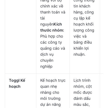
hàng với độ
cổng thông
$1
chính xác về
tin khách
c
thanh toán và
hàng, công
ng
tài
cụ lập kế
nguyên
Kích
hoạch khối
thước nhóm:
lượng công
Phù hợp cho
việc và
các công ty
bảng điều
quảng cáo và
khiển lợi
dịch vụ
nhuận.
chuyên
nghiệp
Toggl Kế
Kế hoạch trực
Lịch trình
Mi
hoạch
quan nhẹ
nhóm, cột
đầ
nhàng cho
mốc được
$
môi trường
đánh dấu
c
dự án năng
màu sắc,
n