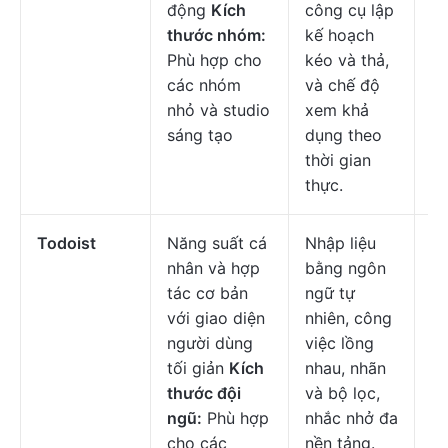
động
Kích
công cụ lập
thước nhóm:
kế hoạch
Phù hợp cho
kéo và thả,
các nhóm
và chế độ
nhỏ và studio
xem khả
sáng tạo
dụng theo
thời gian
thực.
Todoist
Năng suất cá
Nhập liệu
Mi
nhân và hợp
bằng ngôn
đầ
tác cơ bản
ngữ tự
$2
với giao diện
nhiên, công
c
người dùng
việc lồng
ng
tối giản
Kích
nhau, nhãn
thước đội
và bộ lọc,
ngũ:
Phù hợp
nhắc nhở đa
cho các
nền tảng.