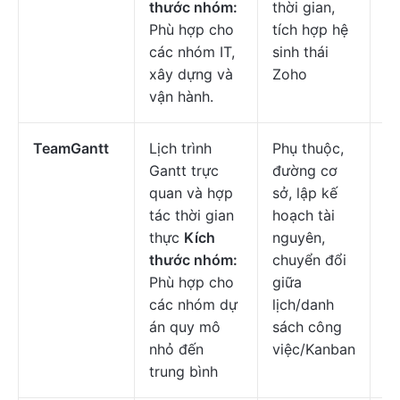
thước nhóm:
thời gian,
Phù hợp cho
tích hợp hệ
các nhóm IT,
sinh thái
xây dựng và
Zoho
vận hành.
TeamGantt
Lịch trình
Phụ thuộc,
Mi
Gantt trực
đường cơ
đầ
quan và hợp
sở, lập kế
$
tác thời gian
hoạch tài
c
thực
Kích
nguyên,
n
thước nhóm:
chuyển đổi
Phù hợp cho
giữa
các nhóm dự
lịch/danh
án quy mô
sách công
nhỏ đến
việc/Kanban
trung bình