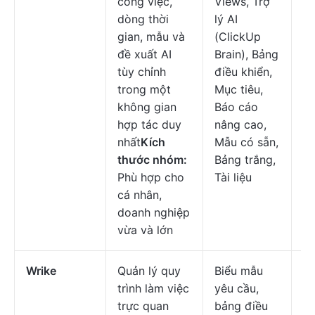
công việc,
Views, Trợ
vĩ
dòng thời
lý AI
Tù
gian, mẫu và
(ClickUp
sẵ
đề xuất AI
Brain), Bảng
d
tùy chỉnh
điều khiển,
ng
trong một
Mục tiêu,
không gian
Báo cáo
hợp tác duy
nâng cao,
nhất
Kích
Mẫu có sẵn,
thước nhóm:
Bảng trắng,
Phù hợp cho
Tài liệu
cá nhân,
doanh nghiệp
vừa và lớn
Wrike
Quản lý quy
Biểu mẫu
Mi
trình làm việc
yêu cầu,
đầ
trực quan
bảng điều
$1