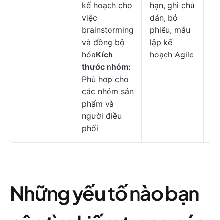
kế hoạch cho
hạn, ghi chú
$1
việc
dán, bỏ
c
brainstorming
phiếu, mẫu
n
và đồng bộ
lập kế
hóa
Kích
hoạch Agile
thước nhóm:
Phù hợp cho
các nhóm sản
phẩm và
người điều
phối
Những yếu tố nào bạn