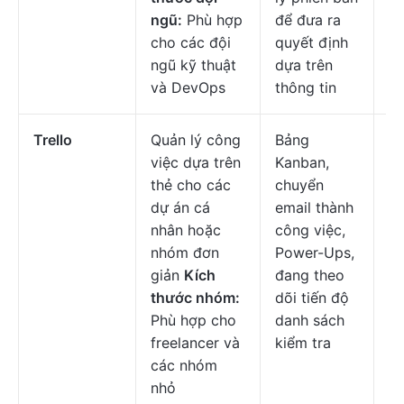
ngũ:
Phù hợp
để đưa ra
cho các đội
quyết định
ngũ kỹ thuật
dựa trên
và DevOps
thông tin
Trello
Quản lý công
Bảng
Mi
việc dựa trên
Kanban,
đầ
thẻ cho các
chuyển
$
dự án cá
email thành
c
nhân hoặc
công việc,
n
nhóm đơn
Power-Ups,
giản
Kích
đang theo
thước nhóm:
dõi tiến độ
Phù hợp cho
danh sách
freelancer và
kiểm tra
các nhóm
nhỏ