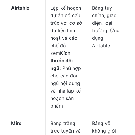
Airtable
Lập kế hoạch
Bảng tùy
Mi
dự án có cấu
chỉnh, giao
đầ
trúc với cơ sở
diện, loại
$
dữ liệu linh
trường, Ứng
c
hoạt và các
dụng
n
chế độ
Airtable
xem
Kích
thước đội
ngũ:
Phù hợp
cho các đội
ngũ nội dung
và nhà lập kế
hoạch sản
phẩm
Miro
Bảng trắng
Bảng vẽ
Mi
trực tuyến và
không giới
đầ