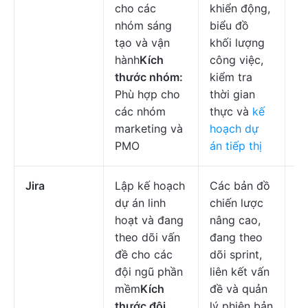
cho các
khiển động,
c
nhóm sáng
biểu đồ
n
tạo và vận
khối lượng
hành
Kích
công việc,
thước nhóm:
kiểm tra
Phù hợp cho
thời gian
các nhóm
thực và
kế
marketing và
hoạch dự
PMO
án tiếp thị
Jira
Lập kế hoạch
Các bản đồ
Mi
dự án linh
chiến lược
đầ
hoạt và đang
nâng cao,
$7
theo dõi vấn
đang theo
c
đề cho các
dõi sprint,
n
đội ngũ phần
liên kết vấn
mềm
Kích
đề và quản
thước đội
lý phiên bản