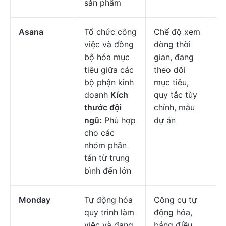
sản phẩm
Asana
Tổ chức công
Chế độ xem
Mi
việc và đồng
dòng thời
đầ
bộ hóa mục
gian, đang
$1
tiêu giữa các
theo dõi
c
bộ phận kinh
mục tiêu,
ng
doanh
Kích
quy tắc tùy
thước đội
chỉnh, mẫu
ngũ:
Phù hợp
dự án
cho các
nhóm phân
tán từ trung
bình đến lớn
Monday
Tự động hóa
Công cụ tự
Mi
quy trình làm
động hóa,
đầ
việc và đang
bảng điều
$1