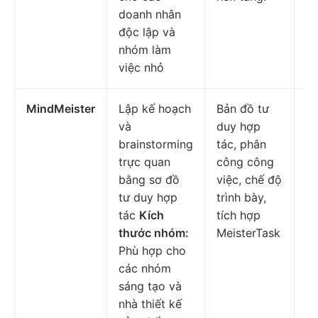
doanh nhân
độc lập và
nhóm làm
việc nhỏ
MindMeister
Lập kế hoạch
Bản đồ tư
Mi
và
duy hợp
đầ
brainstorming
tác, phân
$4
trực quan
công công
c
bằng sơ đồ
việc, chế độ
ng
tư duy hợp
trình bày,
tác
Kích
tích hợp
thước nhóm:
MeisterTask
Phù hợp cho
các nhóm
sáng tạo và
nhà thiết kế