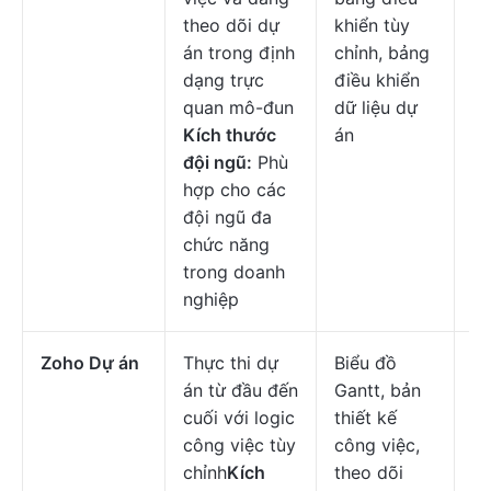
theo dõi dự
khiển tùy
c
án trong định
chỉnh, bảng
n
dạng trực
điều khiển
quan mô-đun
dữ liệu dự
Kích thước
án
đội ngũ:
Phù
hợp cho các
đội ngũ đa
chức năng
trong doanh
nghiệp
Zoho Dự án
Thực thi dự
Biểu đồ
Mi
án từ đầu đến
Gantt, bản
đầ
cuối với logic
thiết kế
$
công việc tùy
công việc,
c
chỉnh
Kích
theo dõi
n