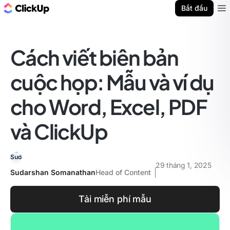
ClickUp Blog
Bắt đầu
Ope
Cách viết biên bản
cuộc họp: Mẫu và ví dụ
cho Word, Excel, PDF
và ClickUp
29 tháng 1, 2025
Sudarshan Somanathan
Head of Content
Tải miễn phí mẫu