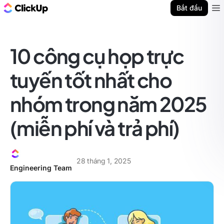
ClickUp Blog
Bắt đầu
Ope
10 công cụ họp trực
tuyến tốt nhất cho
nhóm trong năm 2025
(miễn phí và trả phí)
28 tháng 1, 2025
Engineering Team