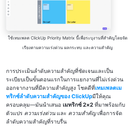
ใช้เทมเพลต ClickUp Priority Matrix นี้เพื่อระบุงานที่สำคัญโดยจัด
เรียงตามความเร่งด่วน ผลกระทบ และความสำคัญ
การประเมินลำดับความสำคัญที่ชัดเจนและเป็น
ระเบียบเป็นขั้นตอนแรกในการแยกงานที่ไม่เร่งด่วน
ออกจากงานที่มีความสำคัญสูง โชคดีที่
เทมเพลตเม
ทริกซ์ลำดับความสำคัญของ ClickUp
มีให้คุณ
ครอบคลุม—มันนำเสนอ
เมทริกซ์ 2×2
ที่มาพร้อมกับ
ตัวแปร
ความเร่งด่วน
และ
ความสำคัญ
เพื่อการจัด
ลำดับความสำคัญที่ราบรื่น