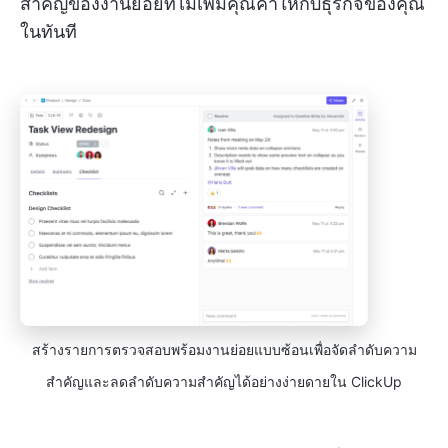
สำคัญของงานย่อยที่ไม่เพิ่มคุณค่าให้กับธุรกิจของคุณ
ในทันที
สร้างรายการตรวจสอบพร้อมงานย่อยแบบซ้อนเพื่อจัดลำดับความ
สำคัญและลดลำดับความสำคัญได้อย่างง่ายดายใน ClickUp