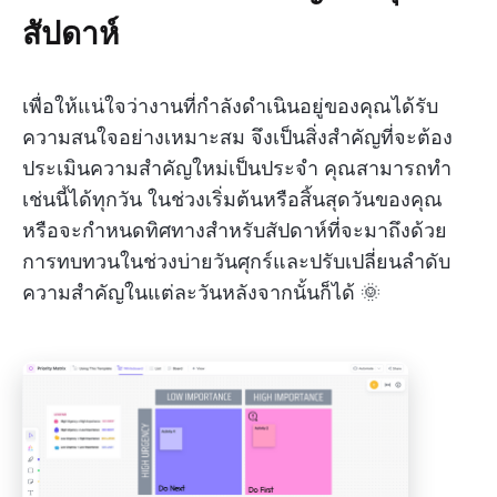
สัปดาห์
เพื่อให้แน่ใจว่างานที่กำลังดำเนินอยู่ของคุณได้รับ
ความสนใจอย่างเหมาะสม จึงเป็นสิ่งสำคัญที่จะต้อง
ประเมินความสำคัญใหม่เป็นประจำ คุณสามารถทำ
เช่นนี้ได้ทุกวัน ในช่วงเริ่มต้นหรือสิ้นสุดวันของคุณ
หรือจะกำหนดทิศทางสำหรับสัปดาห์ที่จะมาถึงด้วย
การทบทวนในช่วงบ่ายวันศุกร์และปรับเปลี่ยนลำดับ
ความสำคัญในแต่ละวันหลังจากนั้นก็ได้ 🌞