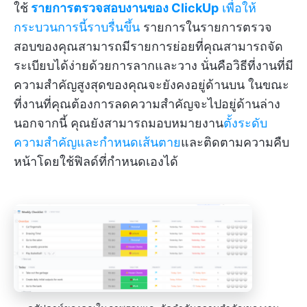
ใช้
รายการตรวจสอบงานของ ClickUp
เพื่อให้
กระบวนการนี้ราบรื่นขึ้น
รายการในรายการตรวจ
สอบของคุณสามารถมีรายการย่อยที่คุณสามารถจัด
ระเบียบได้ง่ายด้วยการลากและวาง นั่นคือวิธีที่งานที่มี
ความสำคัญสูงสุดของคุณจะยังคงอยู่ด้านบน ในขณะ
ที่งานที่คุณต้องการลดความสำคัญจะไปอยู่ด้านล่าง
นอกจากนี้ คุณยังสามารถมอบหมายงาน
ตั้งระดับ
ความสำคัญและกำหนดเส้นตาย
และติดตามความคืบ
หน้าโดยใช้ฟิลด์ที่กำหนดเองได้