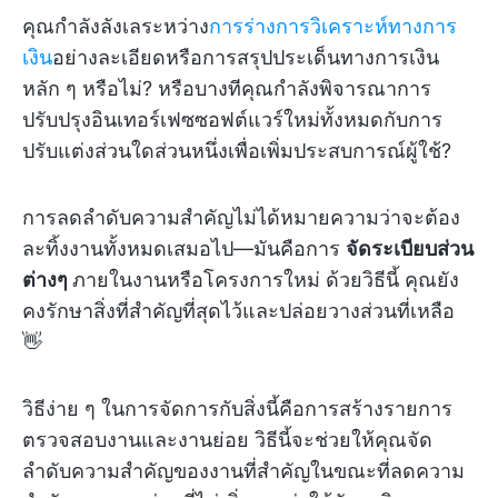
คุณกำลังลังเลระหว่าง
การร่างการวิเคราะห์ทางการ
เงิน
อย่างละเอียดหรือการสรุปประเด็นทางการเงิน
หลัก ๆ หรือไม่? หรือบางทีคุณกำลังพิจารณาการ
ปรับปรุงอินเทอร์เฟซซอฟต์แวร์ใหม่ทั้งหมดกับการ
ปรับแต่งส่วนใดส่วนหนึ่งเพื่อเพิ่มประสบการณ์ผู้ใช้?
การลดลำดับความสำคัญไม่ได้หมายความว่าจะต้อง
ละทิ้งงานทั้งหมดเสมอไป—มันคือการ
จัดระเบียบส่วน
ต่างๆ
ภายในงานหรือโครงการใหม่ ด้วยวิธีนี้ คุณยัง
คงรักษาสิ่งที่สำคัญที่สุดไว้และปล่อยวางส่วนที่เหลือ
👋
วิธีง่าย ๆ ในการจัดการกับสิ่งนี้คือการสร้างรายการ
ตรวจสอบงานและงานย่อย วิธีนี้จะช่วยให้คุณจัด
ลำดับความสำคัญของงานที่สำคัญในขณะที่ลดความ