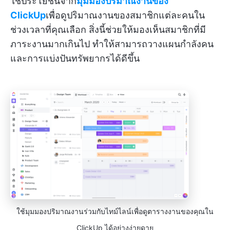
ใช้ประโยชน์จาก
มุมมองปริมาณงานของ
ClickUp
เพื่อดูปริมาณงานของสมาชิกแต่ละคนใน
ช่วงเวลาที่คุณเลือก สิ่งนี้ช่วยให้มองเห็นสมาชิกที่มี
ภาระงานมากเกินไป ทำให้สามารถวางแผนกำลังคน
และการแบ่งปันทรัพยากรได้ดีขึ้น
ใช้มุมมองปริมาณงานร่วมกับไทม์ไลน์เพื่อดูตารางงานของคุณใน
ClickUp ได้อย่างง่ายดาย