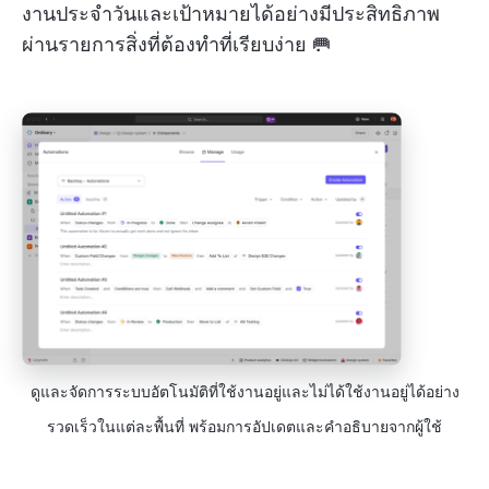
งานประจำวันและเป้าหมายได้อย่างมีประสิทธิภาพ
ผ่านรายการสิ่งที่ต้องทำที่เรียบง่าย 🥅
ดูและจัดการระบบอัตโนมัติที่ใช้งานอยู่และไม่ได้ใช้งานอยู่ได้อย่าง
รวดเร็วในแต่ละพื้นที่ พร้อมการอัปเดตและคำอธิบายจากผู้ใช้