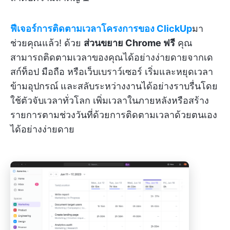
ฟีเจอร์การติดตามเวลาโครงการของ ClickUp
มา
ช่วยคุณแล้ว! ด้วย
ส่วนขยาย Chrome ฟรี
คุณ
สามารถติดตามเวลาของคุณได้อย่างง่ายดายจากเด
สก์ท็อป มือถือ หรือเว็บเบราว์เซอร์ เริ่มและหยุดเวลา
ข้ามอุปกรณ์
และสลับระหว่างงานได้อย่างราบรื่นโดย
ใช้ตัวจับเวลาทั่วโลก เพิ่มเวลาในภายหลังหรือสร้าง
รายการตามช่วงวันที่ด้วยการติดตามเวลาด้วยตนเอง
ได้อย่างง่ายดาย