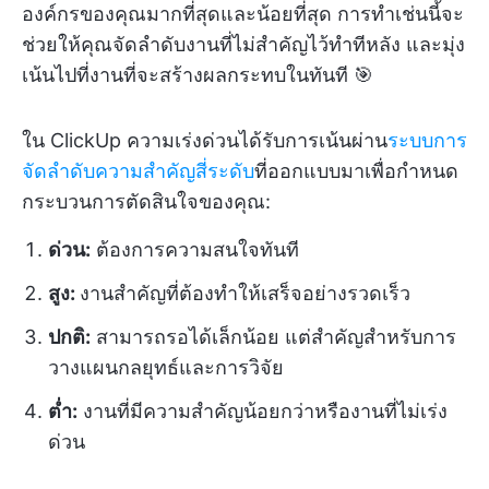
องค์กรของคุณมากที่สุดและน้อยที่สุด การทำเช่นนี้จะ
ช่วยให้คุณจัดลำดับงานที่ไม่สำคัญไว้ทำทีหลัง และมุ่ง
เน้นไปที่งานที่จะสร้างผลกระทบในทันที 🎯
ใน ClickUp ความเร่งด่วนได้รับการเน้นผ่าน
ระบบการ
จัดลำดับความสำคัญสี่ระดับ
ที่ออกแบบมาเพื่อกำหนด
กระบวนการตัดสินใจของคุณ:
ด่วน:
ต้องการความสนใจทันที
สูง:
งานสำคัญที่ต้องทำให้เสร็จอย่างรวดเร็ว
ปกติ:
สามารถรอได้เล็กน้อย แต่สำคัญสำหรับการ
วางแผนกลยุทธ์และการวิจัย
ต่ำ:
งานที่มีความสำคัญน้อยกว่าหรืองานที่ไม่เร่ง
ด่วน