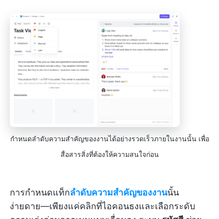
กำหนดลำดับความสำคัญของงานได้อย่างรวดเร็วภายในงานนั้น เพื่อ
สื่อสารสิ่งที่ต้องให้ความสนใจก่อน
การกำหนดแท็ก
ลำดับความสำคัญของงาน
นั้น
ง่ายดาย—เพียงแค่คลิกที่ไอคอนธงและเลือกระดับ