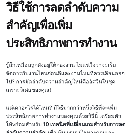
วิธีใช้การลดลำดับความ
สำคัญเพื่อเพิ่ม
ประสิทธิภาพการทำงาน
รู้สึกเหมือนถูกฝังอยู่ใต้กองงาน ไม่แน่ใจว่าจะเริ่ม
จัดการกับงานไหนก่อนดีและงานไหนที่ควรเลื่อนออก
ไป? การจัดลำดับความสำคัญใหม่คืออัศวินในชุด
เกราะวิเศษของคุณ!
แต่เดาอะไรได้ไหม? มีวิธีมากกว่าหนึ่งวิธีที่จะเพิ่ม
ประสิทธิภาพการทำงานของคุณด้วยวิธีนี้ เตรียมตัว
ให้พร้อมสำหรับ
10 เทคนิคที่เปลี่ยนเกมสำหรับการลด
ลำดับความสำคัญ
เพื่อเพิ่มแรงจูงใจของคุณและ