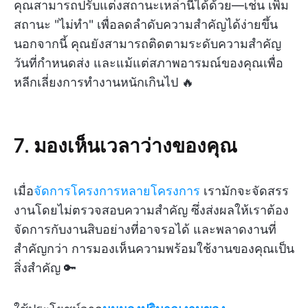
คุณสามารถปรับแต่งสถานะเหล่านี้ได้ด้วย—เช่น เพิ่ม
สถานะ "ไม่ทำ" เพื่อลดลำดับความสำคัญได้ง่ายขึ้น
นอกจากนี้ คุณยังสามารถติดตามระดับความสำคัญ
วันที่กำหนดส่ง และแม้แต่สภาพอารมณ์ของคุณเพื่อ
หลีกเลี่ยงการทำงานหนักเกินไป 🔥
7. มองเห็นเวลาว่างของคุณ
เมื่อ
จัดการโครงการหลายโครงการ
เรามักจะจัดสรร
งานโดยไม่ตรวจสอบความสำคัญ ซึ่งส่งผลให้เราต้อง
จัดการกับงานสิบอย่างที่อาจรอได้ และพลาดงานที่
สำคัญกว่า การมองเห็นความพร้อมใช้งานของคุณเป็น
สิ่งสำคัญ 🔑