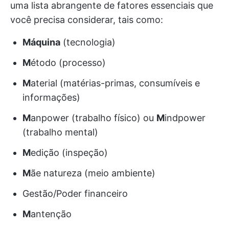
uma lista abrangente de fatores essenciais que
você precisa considerar, tais como:
Máquina
(tecnologia)
M
étodo (processo)
M
aterial (matérias-primas, consumíveis e
informações)
M
anpower (trabalho físico) ou
M
indpower
(trabalho mental)
M
edição (inspeção)
M
ãe natureza (meio ambiente)
Gestão/Poder financeiro
M
antenção