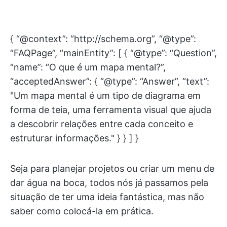
{ “@context”: “http://schema.org”, “@type”:
“FAQPage”, “mainEntity”: [ { “@type”: “Question”,
“name”: “O que é um mapa mental?”,
“acceptedAnswer”: { “@type”: “Answer”, “text”:
"Um mapa mental é um tipo de diagrama em
forma de teia, uma ferramenta visual que ajuda
a descobrir relações entre cada conceito e
estruturar informações." } } ] }
Seja para planejar projetos ou criar um menu de
dar água na boca, todos nós já passamos pela
situação de ter uma ideia fantástica, mas não
saber como colocá-la em prática.