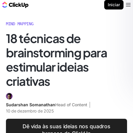
ClickUp Blogue
Iniciar
Ope
MIND MAPPING
18 técnicas de
brainstorming para
estimular ideias
criativas
Sudarshan Somanathan
Head of Content
10 de dezembro de 2025
Dê vida às suas ideias nos quadros