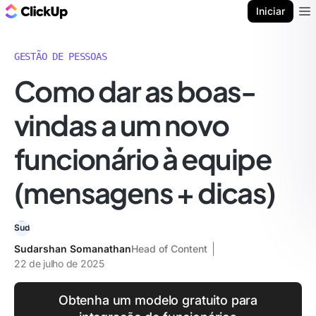
ClickUp Blogue
Iniciar
Ope
GESTÃO DE PESSOAS
Como dar as boas-
vindas a um novo
funcionário à equipe
(mensagens + dicas)
Sudarshan Somanathan
Head of Content
22 de julho de 2025
Obtenha um modelo gratuito para