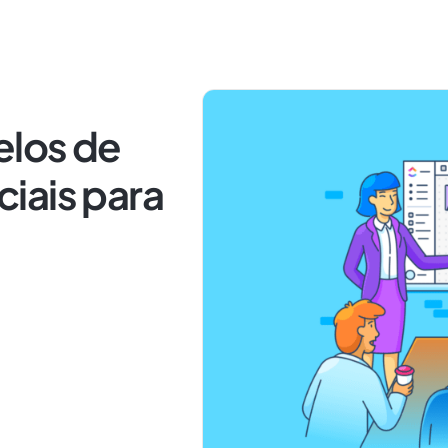
elos de
iais para