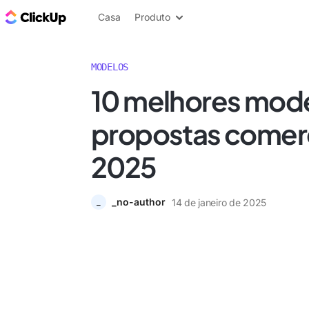
ClickUp Blogue
Casa
Produto
MODELOS
10 melhores mod
propostas comerc
2025
_no-author
14 de janeiro de 2025
_