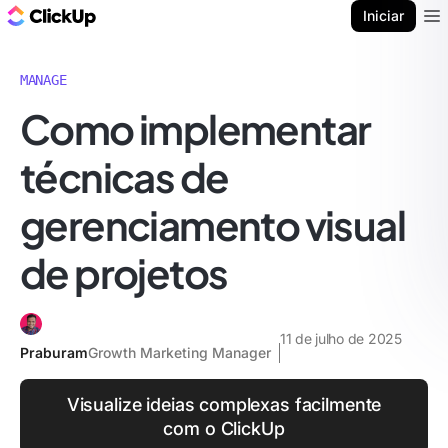
ClickUp Blogue
Iniciar
Ope
MANAGE
Como implementar
técnicas de
gerenciamento visual
de projetos
11 de julho de 2025
Praburam
Growth Marketing Manager
Visualize ideias complexas facilmente
com o ClickUp