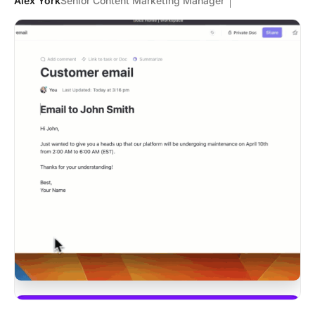
Alex York
Senior Content Marketing Manager
Zacznij używać ClickUp Brain