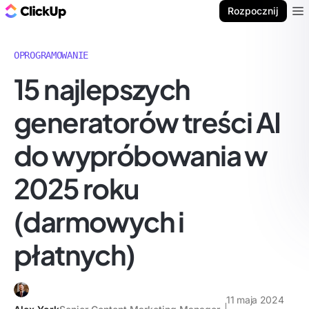
ClickUp Blog
Rozpocznij
Ope
OPROGRAMOWANIE
15 najlepszych
generatorów treści AI
do wypróbowania w
2025 roku
(darmowych i
płatnych)
11 maja 2024