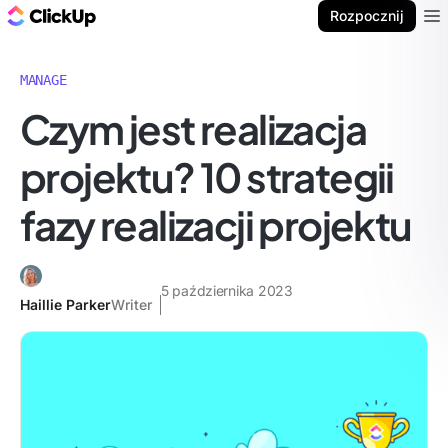
ClickUp Blog
Rozpocznij
Ope
MANAGE
Czym jest realizacja
projektu? 10 strategii
fazy realizacji projektu
5 października 2023
Haillie Parker
Writer