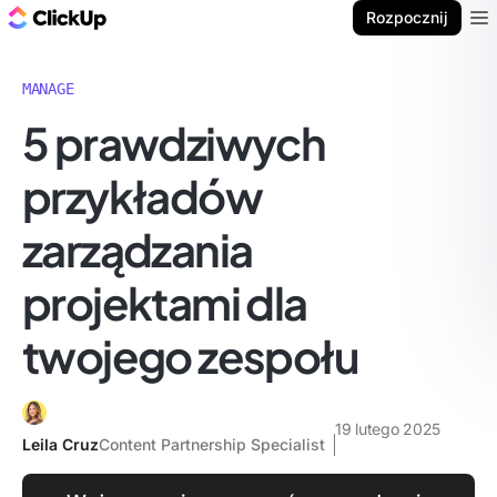
ClickUp Blog
Rozpocznij
Ope
MANAGE
5 prawdziwych
przykładów
zarządzania
projektami dla
twojego zespołu
19 lutego 2025
Leila Cruz
Content Partnership Specialist