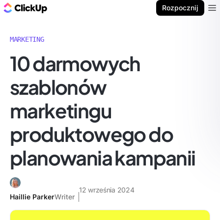
ClickUp Blog
Rozpocznij
Ope
MARKETING
10 darmowych
szablonów
marketingu
produktowego do
planowania kampanii
12 września 2024
Haillie Parker
Writer