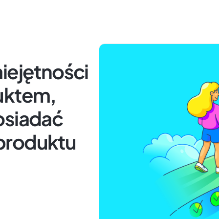
iejętności
uktem,
osiadać
produktu