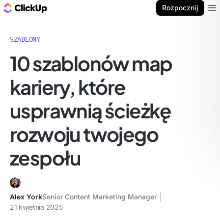
ClickUp Blog
Rozpocznij
Ope
SZABLONY
10 szablonów map
kariery, które
usprawnią ścieżkę
rozwoju twojego
zespołu
Alex York
Senior Content Marketing Manager
21 kwietnia 2025