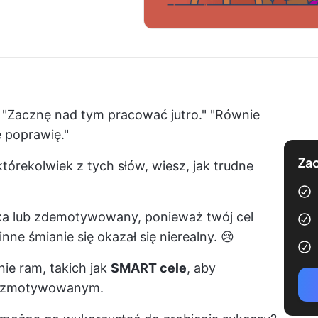
" "Zacznę nad tym pracować jutro." "Równie
e poprawię."
Zac
którekolwiek z tych słów, wiesz, jak trudne
xa lub zdemotywowany, ponieważ twój cel
ne śmianie się okazał się nierealny. 😢
ie ram, takich jak
SMART cele
, aby
ać zmotywowanym.