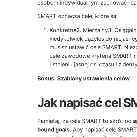
osobom indywidualnym zachować rea
SMART oznacza cele, które są:
Konkretne
2.
Mierzalny
3.
Osiągaln
kiedykolwiek dążyłeś do niejasne
musisz ustawić cele SMART. Niezal
cele zawodowe
kryteria SMART 
ustaleniu jasnej osi czasu i ziden
Bonus:
Szablony ustawienia celów
Jak napisać cel 
Pamiętaj, że cele SMART to skrót od
s
bound goals
. Aby napisać cele SMART