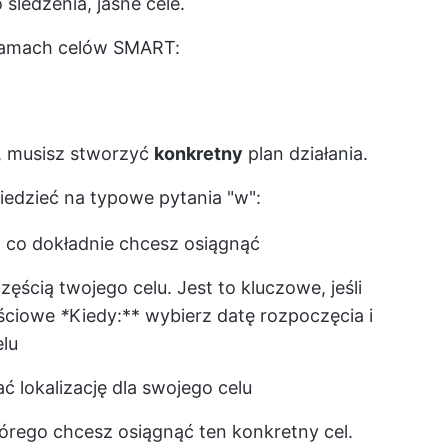
ledzenia, jasne cele.
 ramach celów SMART:
u, musisz stworzyć
konkretny
plan działania.
iedzieć na typowe pytania "w":
 co dokładnie chcesz osiągnąć
zęścią twojego celu. Jest to kluczowe, jeśli
ściowe
*
Kiedy:** wybierz datę rozpoczęcia i
lu
ć lokalizację dla swojego celu
tórego chcesz osiągnąć ten konkretny cel.