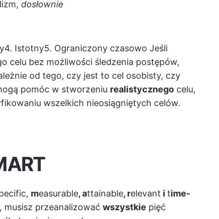
lizm,
dosłownie
y
4.
Istotny
5.
Ograniczony czasowo
Jeśli
go celu bez możliwości śledzenia postępów,
eżnie od tego, czy jest to cel osobisty, czy
mogą pomóc w stworzeniu
realistycznego
celu,
tyfikowaniu wszelkich nieosiągniętych celów.
SMART
pecific,
m
easurable
, a
ttainable
, r
elevant
i
t
ime-
, musisz przeanalizować
wszystkie
pięć