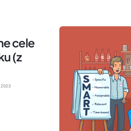
ne cele
u (z
a 2023