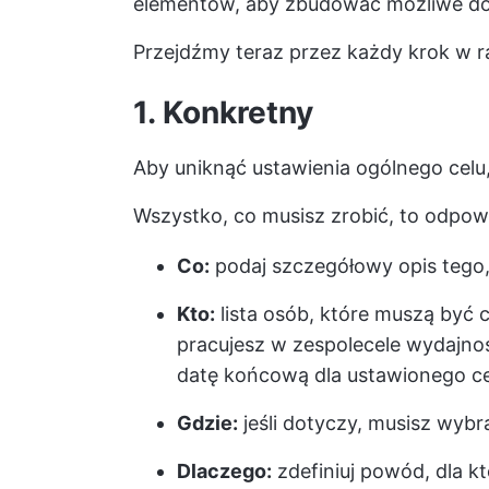
elementów, aby zbudować możliwe do ś
Przejdźmy teraz przez każdy krok w
1. Konkretny
Aby uniknąć ustawienia ogólnego cel
Wszystko, co musisz zrobić, to odpow
Co:
podaj szczegółowy opis tego,
Kto:
lista osób, które muszą być c
pracujesz w zespole
cele wydajno
datę końcową dla ustawionego ce
Gdzie:
jeśli dotyczy, musisz wybra
Dlaczego:
zdefiniuj powód, dla k