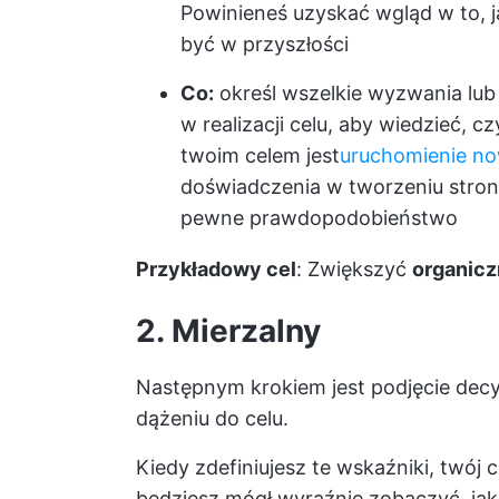
Powinieneś uzyskać wgląd w to, j
być w przyszłości
Co:
określ wszelkie wyzwania lub
w realizacji celu, aby wiedzieć, cz
twoim celem jest
uruchomienie no
doświadczenia w tworzeniu stro
pewne prawdopodobieństwo
Przykładowy cel
: Zwiększyć
organicz
2. Mierzalny
Następnym krokiem jest podjęcie decy
dążeniu do celu.
Kiedy zdefiniujesz te wskaźniki, twój 
będziesz mógł wyraźnie zobaczyć, jak b