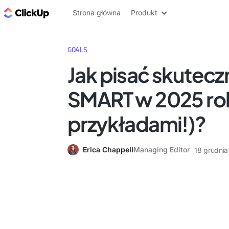
ClickUp Blog
Strona główna
Produkt
GOALS
Jak pisać skutecz
SMART w 2025 rok
przykładami!)?
Erica Chappell
Managing Editor
18 grudni