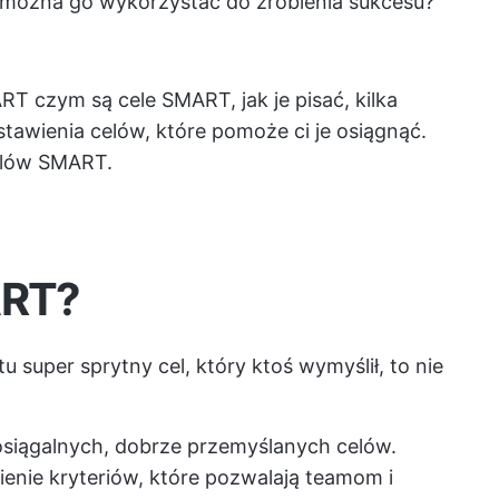
k można go wykorzystać do zrobienia sukcesu?
ART
czym są cele SMART, jak je pisać, kilka
stawienia celów, które pomoże ci je osiągnąć.
elów SMART.
ART?
u super sprytny cel, który ktoś wymyślił, to nie
siągalnych, dobrze przemyślanych celów.
enie kryteriów, które pozwalają teamom i