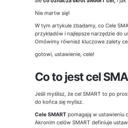
ale
co oznacza skrót SMART cel,
i ja
Nie martw się!
W tym artykule zbadamy, co
Cele SM
przykładów i najlepsze narzędzie do u
Omówimy również kluczowe zalety c
gotowi, ustawienie, cele!
Co to jest cel SM
Jeśli myślisz, że cel SMART to po prost
do końca się mylisz.
Cele SMART
pomagają w ustawieniu o
Akronim celów SMART definiuje ustawi