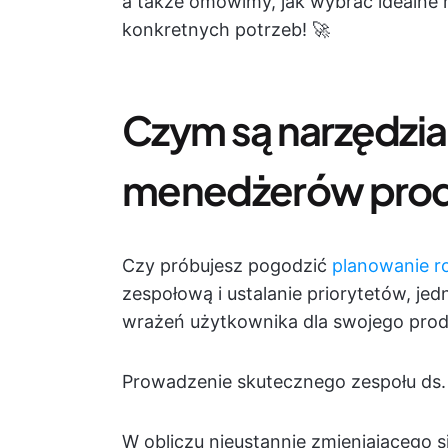
a także omówimy, jak wybrać idealne
konkretnych potrzeb! 🚀
Czym są narzędzi
menedżerów pro
Czy próbujesz pogodzić
planowanie r
zespołową i ustalanie priorytetów, je
wrażeń użytkownika dla swojego pro
Prowadzenie skutecznego zespołu ds. 
W obliczu nieustannie zmieniającego 