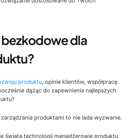
 rozwiązanie dostosowane do Twoich
a bezkodowe dla
duktu?
ozwoju produktu
, opinie klientów, współpracę
dnocześnie dążąc do zapewnienia najlepszych
duktu?
zarządzania produktami to nie lada wyzwanie.
się świata technologii menedżerowie produktu