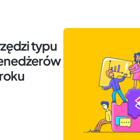
rzędzi typu
menedżerów
roku