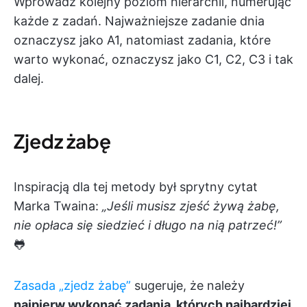
Wprowadź kolejny poziom hierarchii, numerując
każde z zadań. Najważniejsze zadanie dnia
oznaczysz jako A1, natomiast zadania, które
warto wykonać, oznaczysz jako C1, C2, C3 i tak
dalej.
Zjedz żabę
Inspiracją dla tej metody był sprytny cytat
Marka Twaina:
„Jeśli musisz zjeść żywą żabę,
nie opłaca się siedzieć i długo na nią patrzeć!”
🐸
Zasada „zjedz żabę”
sugeruje, że należy
najpierw wykonać zadania, których najbardziej