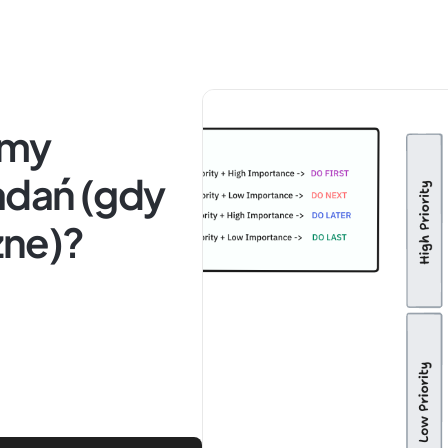
omy
adań (gdy
żne)?