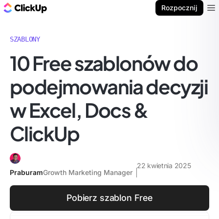
ClickUp Blog
Rozpocznij
Ope
SZABLONY
10 Free szablonów do
podejmowania decyzji
w Excel, Docs &
ClickUp
22 kwietnia 2025
Praburam
Growth Marketing Manager
Pobierz szablon Free