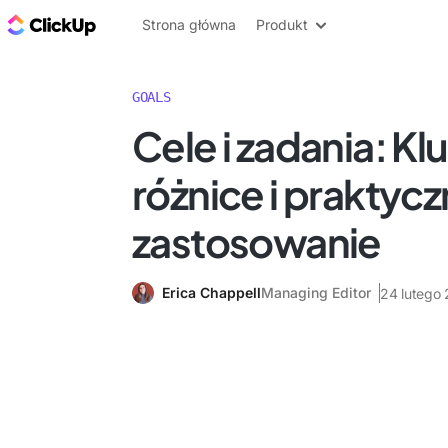
ClickUp Blog
Strona główna
Produkt
GOALS
Cele i zadania: K
różnice i praktyc
zastosowanie
Erica Chappell
Managing Editor
24 lutego