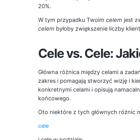
20%.
W tym przypadku Twoim
celem
jest z
celem
byłoby zwiększenie liczby klie
Cele vs. Cele: Jak
Główna różnica między celami a zadan
zakres i pomagają stworzyć wizję i ki
konkretnymi celami i opisują namacaln
końcowego.
Oto niektóre z tych głównych różnic 
cele
i cele w podziale: