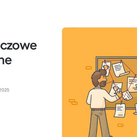
luczowe
zne
 2025