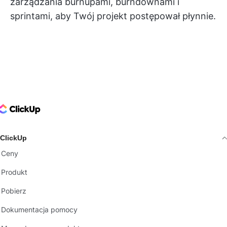
zarządzania burnupami, burndownami i
sprintami, aby Twój projekt postępował płynnie.
ClickUp Logo
ClickUp
Ceny
Produkt
Pobierz
Dokumentacja pomocy