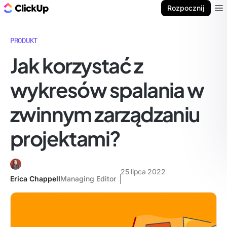
ClickUp Blog
Rozpocznij
Ope
PRODUKT
Jak korzystać z
wykresów spalania w
zwinnym zarządzaniu
projektami?
25 lipca 2022
Erica Chappell
Managing Editor