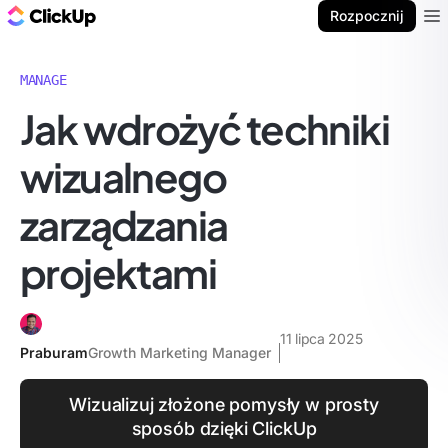
ClickUp Blog
Rozpocznij
Ope
MANAGE
Jak wdrożyć techniki
wizualnego
zarządzania
projektami
11 lipca 2025
Praburam
Growth Marketing Manager
Wizualizuj złożone pomysły w prosty
sposób dzięki ClickUp