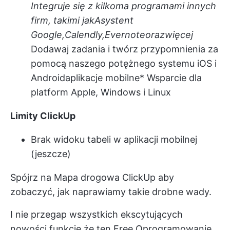
Integruje się z kilkoma programami innych
firm, takimi jak
Asystent
Google
,
Calendly,
Evernote
oraz
więcej
Dodawaj zadania i twórz przypomnienia za
pomocą naszego potężnego systemu iOS i
Android
aplikacje mobilne
* Wsparcie dla
platform Apple, Windows i Linux
Limity ClickUp
Brak widoku tabeli w aplikacji mobilnej
(jeszcze)
Spójrz na
Mapa drogowa ClickUp
aby
zobaczyć, jak naprawiamy takie drobne wady.
I nie przegap wszystkich ekscytujących
nowości
funkcje
że ten Free
Oprogramowanie