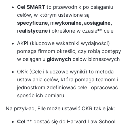
Cel SMART
to przewodnik po osiąganiu
celów, w którym ustawione są
specyficzne,
m
wykonalne,
a
osiągalne,
r
ealistyczne i
określone w czasie** cele
A
KPI (kluczowe wskaźniki wydajności)
pomaga firmom określić, czy robią postępy
w osiąganiu
głównych
celów biznesowych
OKR
(Cele i kluczowe wyniki) to metoda
ustawiania celów, która pomaga teamom i
jednostkom zdefiniować cele i opracować
sposób ich pomiaru
Na przykład, Elle może ustawić OKR takie jak:
Cel
:** dostać się do Harvard Law School