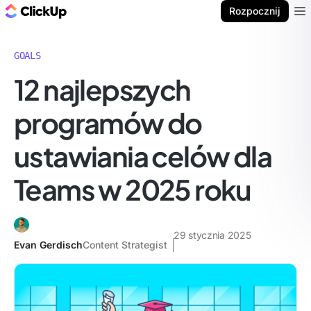
ClickUp Blog
Rozpocznij
Ope
GOALS
12 najlepszych
programów do
ustawiania celów dla
Teams w 2025 roku
29 stycznia 2025
Evan Gerdisch
Content Strategist