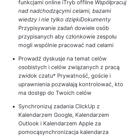
funkcjami online i
Tryb offline
Współpracuj
nad nadchodzącymi celami, bazami
wiedzy i nie tylko dzięki
Dokumenty
Przypisywanie zadań do
wiele osób
przypisanych
aby członkowie zespołu
mogli wspólnie pracować nad celami
Prowadź dyskusje na temat celów
osobistych i celów związanych z pracą
z
widok czatu
*
Prywatność, goście i
uprawnienia
pozwalają kontrolować, kto
ma dostęp do Twoich celów
Synchronizuj zadania ClickUp z
Kalendarzem Google, Kalendarzem
Outlook i Kalendarzem Apple za
pomocą
synchronizacja kalendarza