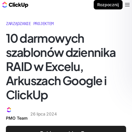
ClickUp Blog
Rozpocznij
Ope
ZARZĄDZANIE PROJEKTEM
10 darmowych
szablonów dziennika
RAID w Excelu,
Arkuszach Google i
ClickUp
26 lipca 2024
PMO Team