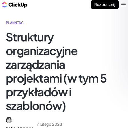
ClickUp Blog
Rozpocznij
Ope
PLANNING
Struktury
organizacyjne
zarządzania
projektami (w tym 5
przykładów i
szablonów)
7 lutego 2023