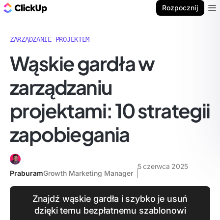
ClickUp Blog
Rozpocznij
Ope
ZARZĄDZANIE PROJEKTEM
Wąskie gardła w
zarządzaniu
projektami: 10 strategii
zapobiegania
5 czerwca 2025
Praburam
Growth Marketing Manager
Znajdź wąskie gardła i szybko je usuń
dzięki temu bezpłatnemu szablonowi