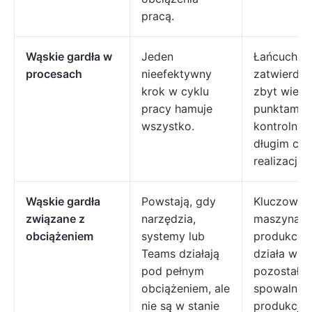
pracą.
Wąskie gardła w
Jeden
Łańcuch
procesach
nieefektywny
zatwierdza
krok w cyklu
zbyt wiel
pracy hamuje
punktami
wszystko.
kontrolnym
długim cz
realizacji.
Wąskie gardła
Powstają, gdy
Kluczowa
związane z
narzędzia,
maszyna na 
obciążeniem
systemy lub
produkcyjn
Teams działają
działa woln
pod pełnym
pozostałe,
obciążeniem, ale
spowalnia
nie są w stanie
produkcję.