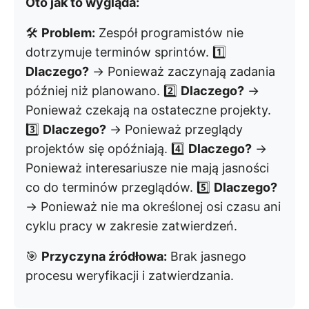
Oto jak to wygląda:
🛠️
Problem:
Zespół programistów nie
dotrzymuje terminów sprintów. 1️⃣
Dlaczego?
→ Ponieważ zaczynają zadania
później niż planowano. 2️⃣
Dlaczego?
→
Ponieważ czekają na ostateczne projekty.
3️⃣
Dlaczego?
→ Ponieważ przeglądy
projektów się opóźniają. 4️⃣
Dlaczego?
→
Ponieważ interesariusze nie mają jasności
co do terminów przeglądów. 5️⃣
Dlaczego?
→ Ponieważ nie ma określonej osi czasu ani
cyklu pracy w zakresie zatwierdzeń.
🎯
Przyczyna źródłowa:
Brak jasnego
procesu weryfikacji i zatwierdzania.