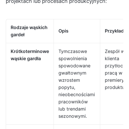
projektach lub procesach produkcyjnych:
Rodzaje wąskich
Opis
Przykład
gardeł
Krótkoterminowe
Tymczasowe
Zespół wsp
wąskie gardła
spowolnienia
klienta
spowodowane
przytłoczo
gwałtownym
pracą w ty
wzrostem
premiery
popytu,
produktu.
nieobecnościami
pracowników
lub trendami
sezonowymi.