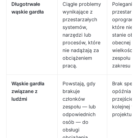
Długotrwałe
Ciągłe problemy
Poleganie 
wąskie gardła
wynikające z
przestarza
przestarzałych
oprogramo
systemów,
które nie j
narzędzi lub
stanie obs
procesów, które
obecnej
nie nadążają za
wielkości
obciążeniem
zespołu lu
pracą.
zakresu pr
Wąskie gardła
Powstają, gdy
Brak specja
związane z
brakuje
opóźnia
ludźmi
członków
przejście 
zespołu — lub
kolejnej fa
odpowiednich
projektu.
osób — do
obsługi
obciążenia