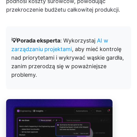
podnosi koszty surowców, powodując
przekroczenie budżetu całkowitej produkcji.
💡Porada eksperta
: Wykorzystaj
AI w
zarządzaniu projektami
, aby mieć kontrolę
nad priorytetami i wykrywać wąskie gardła,
zanim przerodzą się w poważniejsze
problemy.