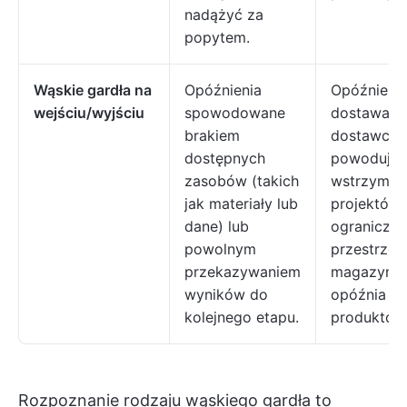
nadążyć za
popytem.
Wąskie gardła na
Opóźnienia
Opóźnieni
wejściu/wyjściu
spowodowane
dostawach
brakiem
dostawcó
dostępnych
powodują
zasobów (takich
wstrzyman
jak materiały lub
projektów,
dane) lub
ograniczo
powolnym
przestrzeń
przekazywaniem
magazyno
wyników do
opóźnia w
kolejnego etapu.
produktów
Rozpoznanie rodzaju wąskiego gardła to