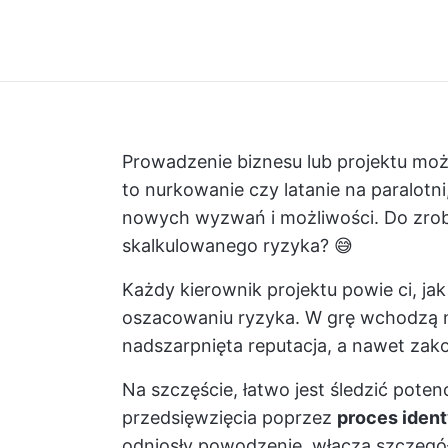
Prowadzenie biznesu lub projektu moż
to nurkowanie czy latanie na paralotni
nowych wyzwań i możliwości. Do zrobi
skalkulowanego ryzyka? 😅
Każdy kierownik projektu powie ci, j
oszacowaniu ryzyka. W grę wchodzą n
nadszarpnięta reputacja, a nawet za
Na szczęście, łatwo jest śledzić poten
przedsięwzięcia poprzez
proces ident
odniosły powodzenie, włącza szczegóło