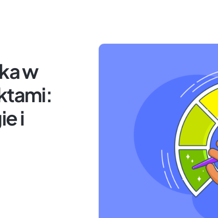
yka w
ktami:
e i