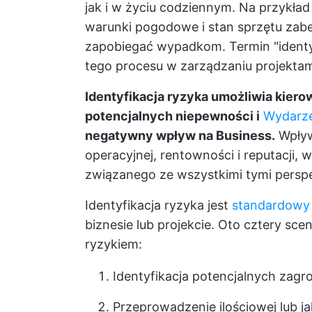
jak i w życiu codziennym. Na przykład 
warunki pogodowe i stan sprzętu zabe
zapobiegać wypadkom. Termin "identyf
tego procesu w zarządzaniu projektam
Identyfikacja ryzyka umożliwia kier
potencjalnych niepewności i
Wydarze
negatywny wpływ na Business.
Wpływ
operacyjnej, rentowności i reputacji, 
związanego ze wszystkimi tymi persp
Identyfikacja ryzyka jest
standardowy
biznesie lub projekcie. Oto cztery sc
ryzykiem:
Identyfikacja potencjalnych zagr
Przeprowadzenie ilościowej lub j