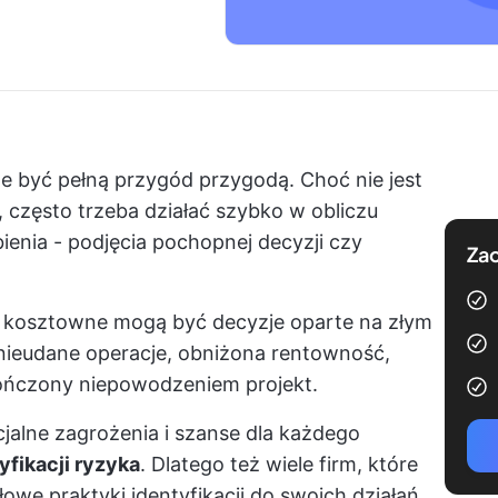
e być pełną przygód przygodą. Choć nie jest
, często trzeba działać szybko w obliczu
enia - podjęcia pochopnej decyzji czy
Zac
ak kosztowne mogą być decyzje oparte na złym
ieudane operacje, obniżona rentowność,
kończony niepowodzeniem projekt.
cjalne zagrożenia i szanse dla każdego
yfikacji ryzyka
. Dlatego też wiele firm, które
we praktyki identyfikacji do swoich działań