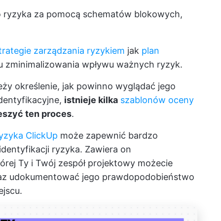
o ryzyka za pomocą schematów blokowych,
trategie zarządzania ryzykiem
jak
plan
lu zminimalizowania wpływu ważnych ryzyk.
eży określenie, jak powinno wyglądać jego
dentyfikacyjne,
istnieje kilka
szablonów oceny
eszyć ten proces
.
Ryzyka ClickUp
może zapewnić bardzo
dentyfikacji ryzyka. Zawiera on
órej Ty i Twój zespół projektowy możecie
oraz udokumentować jego prawdopodobieństwo
ejscu.