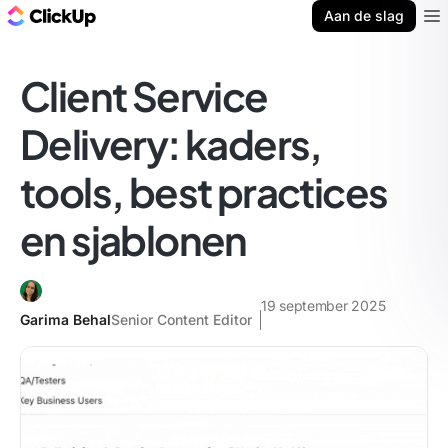
ClickUp Blog
Aan de slag
Ope
Client Service
Delivery: kaders,
tools, best practices
en sjablonen
19 september 2025
Garima Behal
Senior Content Editor