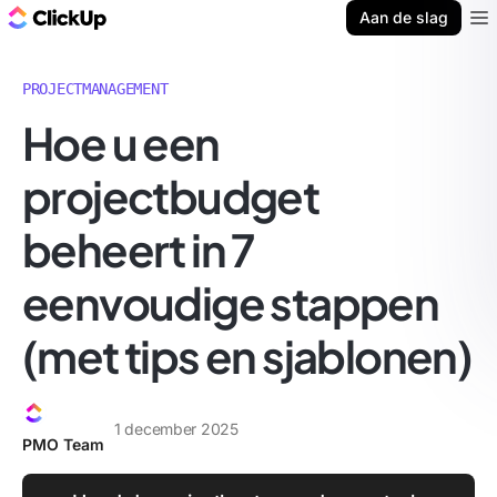
ClickUp Blog
Aan de slag
Ope
PROJECTMANAGEMENT
Hoe u een
projectbudget
beheert in 7
eenvoudige stappen
(met tips en sjablonen)
1 december 2025
PMO Team