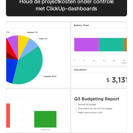
Houd de projectkosten onder controle
met ClickUp-dashboards