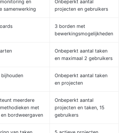
tmonitoring en
Onbeperkt aantal
me samenwerking
projecten en gebruikers
oards
3 borden met
bewerkingsmogelijkheden
arten
Onbeperkt aantal taken
en maximaal 2 gebruikers
 bijhouden
Onbeperkt aantal taken
en projecten
teunt meerdere
Onbeperkt aantal
tmethodieken met
projecten en taken, 15
n- en bordweergaven
gebruikers
ering van taken
5 actieve projecten