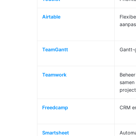
Airtable
Flexib
aanpas
TeamGantt
Gantt-
Teamwork
Beheer
samen 
projec
Freedcamp
CRM en
Smartsheet
Automa