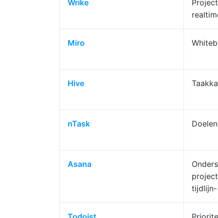
Wrike
Projec
realti
Miro
Whiteb
Hive
Taakka
nTask
Doelen
Asana
Onders
projec
tijdlij
Todoist
Priorit