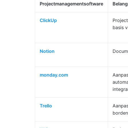
Projectmanagementsoftware
Belangr
ClickUp
Projec
basis v
Notion
Docum
monday.com
Aanpas
automa
integra
Trello
Aanpas
borden