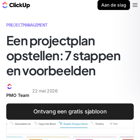
ClickUp Blog
Aan de slag
Ope
PROJECTMANAGEMENT
Een projectplan
opstellen: 7 stappen
en voorbeelden
22 mei 2026
PMO Team
Ontvang een gratis sjabloon