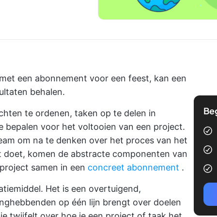
met een abonnement voor een feest, kan een
ultaten behalen.
Be
chten te ordenen, taken op te delen in
e bepalen voor het voltooien van een project.
team om na te denken over het proces van het
dat doet, komen de abstracte componenten van
e project samen in een
concreet abonnement
.
tiemiddel. Het is een overtuigend,
nghebbenden op één lijn brengt over
doelen
e twijfelt over hoe je een project of taak het