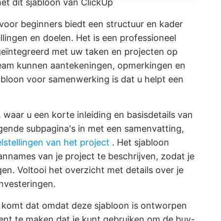
et dit sjabloon van ClickUp
voor beginners biedt een structuur en kader
llingen en doelen. Het is een professioneel
eïntegreerd met uw taken en projecten op
 team kunnen aantekeningen, opmerkingen en
abloon voor samenwerking is dat u helpt een
waar u een korte inleiding en basisdetails van
lgende subpagina's in met een samenvatting,
stellingen van het project
. Het sjabloon
nnames van je project te beschrijven, zodat je
n. Voltooi het overzicht met details over je
nvesteringen.
dan komt dat omdat deze sjabloon is ontworpen
nt te maken dat je kunt gebruiken om de buy-