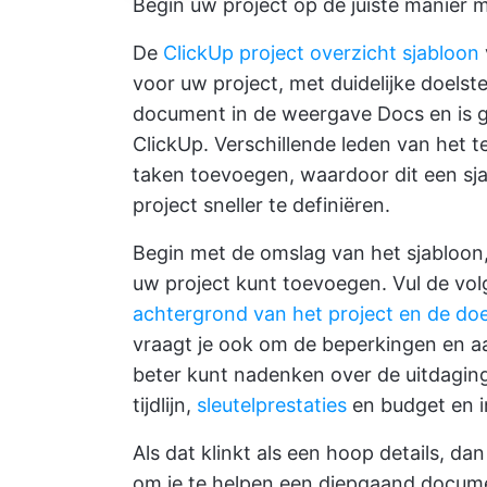
Begin uw project op de juiste manier m
De
ClickUp project overzicht sjabloon
voor uw project, met duidelijke doelste
document in de weergave Docs en is g
ClickUp. Verschillende leden van het
taken toevoegen, waardoor dit een sj
project sneller te definiëren.
Begin met de omslag van het sjabloon, 
uw project kunt toevoegen. Vul de vo
achtergrond van het project en de doel
vraagt je ook om de beperkingen en aa
beter kunt nadenken over de uitdaginge
tijdlijn,
sleutelprestaties
en budget en i
Als dat klinkt als een hoop details, 
om je te helpen een diepgaand docume